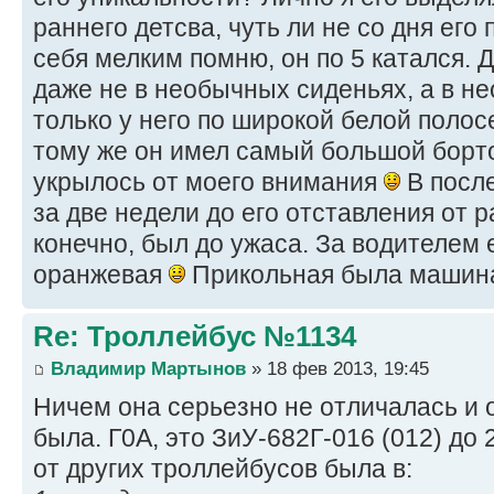
раннего детсва, чуть ли не со дня его
себя мелким помню, он по 5 катался.
даже не в необычных сиденьях, а в не
только у него по широкой белой полос
тому же он имел самый большой борто
укрылось от моего внимания
В после
за две недели до его отставления от р
конечно, был до ужаса. За водителем
оранжевая
Прикольная была машин
Re: Троллейбус №1134
Владимир Мартынов
» 18 фев 2013, 19:45
Ничем она серьезно не отличалась и 
была. Г0А, это ЗиУ-682Г-016 (012) до 
от других троллейбусов была в: