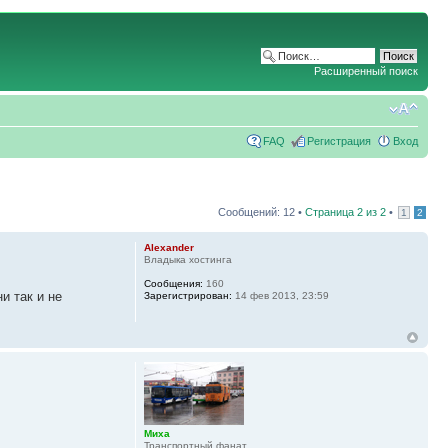
Расширенный поиск
FAQ
Регистрация
Вход
Сообщений: 12 •
Страница
2
из
2
•
1
2
Alexander
Владыка хостинга
Сообщения:
160
и так и не
Зарегистрирован:
14 фев 2013, 23:59
Миха
Транспортный фанат