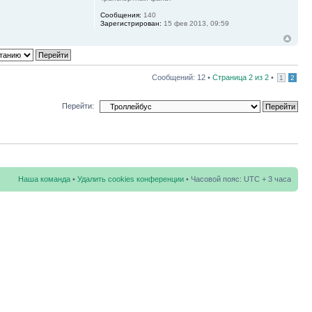
Сообщения:
140
Зарегистрирован:
15 фев 2013, 09:59
Сообщений: 12 •
Страница
2
из
2
•
1
2
Перейти:
Наша команда
•
Удалить cookies конференции
• Часовой пояс: UTC + 3 часа