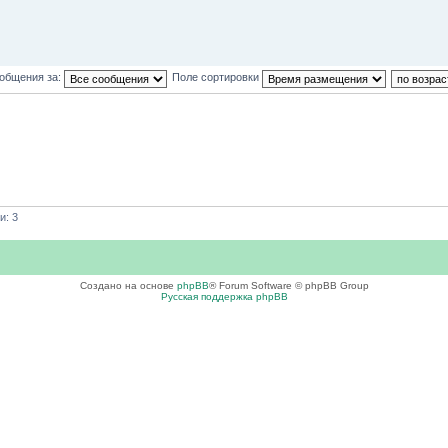
ообщения за:
Поле сортировки
и: 3
Создано на основе
phpBB
® Forum Software © phpBB Group
Русская поддержка phpBB