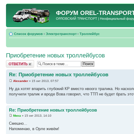
ФОРУМ
OREL-TRANSPORT
ОРЛОВСКИЙ ТРАНСПОРТ | Неофициальный форум 
Список форумов
‹
Электротранспорт
‹
Троллейбус
Приобретение новых троллейбусов
Ответить
Re: Приобретение новых троллейбусов
Alexander
» 15 окт 2013, 07:57
Ну да хотят впарить глубокий КР вместо нвоого тралика. Но наскол
получили тралик и вроде Вова говорил, что ТТП не будет брать эт
Re: Приобретение новых троллейбусов
Миха
» 15 окт 2013, 14:10
Смешно...
Напоминаю, в Орле живём!