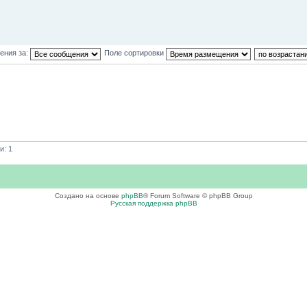
ения за:
Поле сортировки
и: 1
Создано на основе
phpBB
® Forum Software © phpBB Group
Русская поддержка phpBB