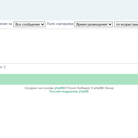
ения за:
Поле сортировки
и: 2
Создано на основе
phpBB
® Forum Software © phpBB Group
Русская поддержка phpBB