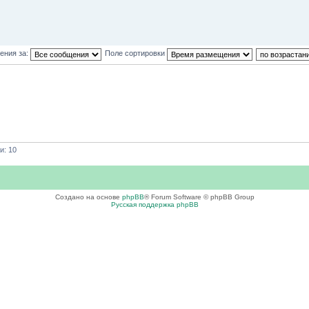
ения за:
Поле сортировки
и: 10
Создано на основе
phpBB
® Forum Software © phpBB Group
Русская поддержка phpBB