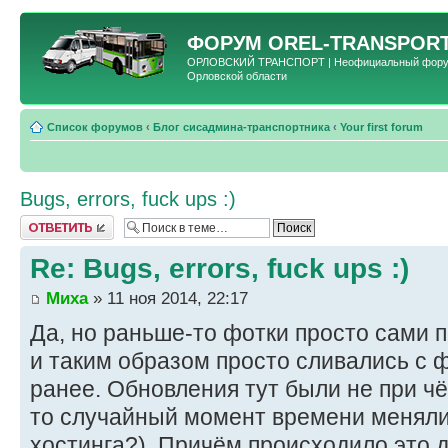
ФОРУМ
OREL-TRANSPORT
ОРЛОВСКИЙ ТРАНСПОРТ | Неофициальный форум 
Орловской области
Список форумов
‹
Блог сисадмина-транспортника
‹
Your first forum
Bugs, errors, fuck ups :)
Ответить
Re: Bugs, errors, fuck ups :)
Миха
» 11 ноя 2014, 22:17
Да, но раньше-то фотки просто сами п
и таким образом просто сливались с 
ранее. Обновления тут были не при чё
то случайный момент времени меняли 
хостинга?). Причём происходило это д