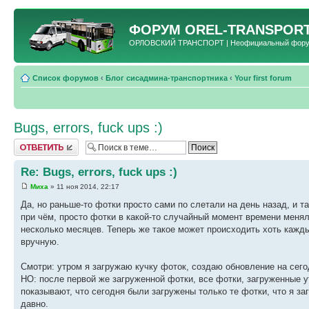
ФОРУМ
OREL-TRANSPORT
ОРЛОВСКИЙ ТРАНСПОРТ | Неофициальный форум 
Список форумов
‹
Блог сисадмина-транспортника
‹
Your first forum
Bugs, errors, fuck ups :)
Ответить
Re: Bugs, errors, fuck ups :)
Миха
» 11 ноя 2014, 22:17
Да, но раньше-то фотки просто сами по слетали на день назад, и 
при чём, просто фотки в какой-то случайный момент времени меняли
несколько месяцев. Теперь же такое может происходить хоть кажды
вручную.
Смотри: утром я загружаю кучку фоток, создаю обновление на сего
НО: после первой же загруженной фотки, все фотки, загруженные 
показывают, что сегодня были загружены только те фотки, что я за
давно.