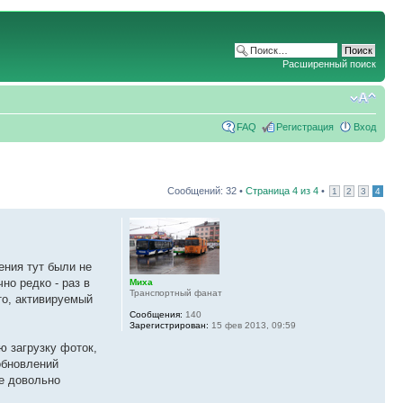
Расширенный поиск
FAQ
Регистрация
Вход
Сообщений: 32 •
Страница
4
из
4
•
1
2
3
4
ения тут были не
но редко - раз в
Миха
Транспортный фанат
то, активируемый
Сообщения:
140
Зарегистрирован:
15 фев 2013, 09:59
ю загрузку фоток,
обновлений
же довольно