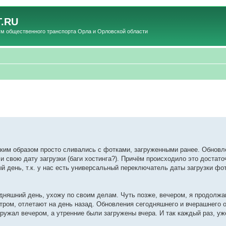
.RU
общественного транспорта Орла и Орловской области
таким образом просто сливались с фотками, загруженными ранее. Обновл
 свою дату загрузки (баги хостинга?). Причём происходило это достаточ
й день, т.к. у нас есть универсальный переключатель даты загрузки фо
дняшний день, ухожу по своим делам. Чуть позже, вечером, я продолжа
утром, отлетают на день назад. Обновления сегодняшнего и вчерашнего 
гружал вечером, а утренние были загружены вчера. И так каждый раз, у