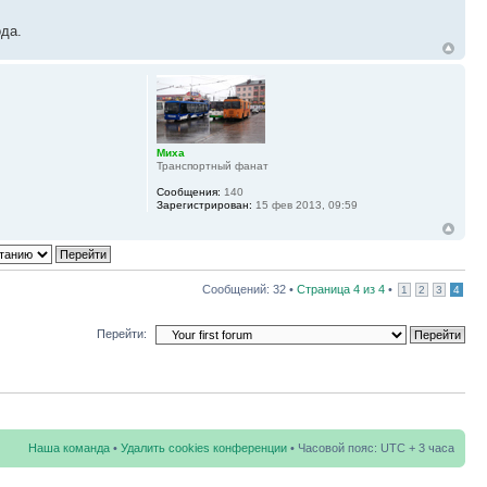
ода.
Миха
Транспортный фанат
Сообщения:
140
Зарегистрирован:
15 фев 2013, 09:59
Сообщений: 32 •
Страница
4
из
4
•
1
2
3
4
Перейти:
Наша команда
•
Удалить cookies конференции
• Часовой пояс: UTC + 3 часа