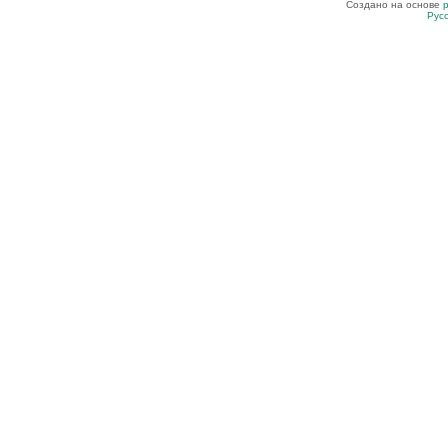
Создано на основе
Рус