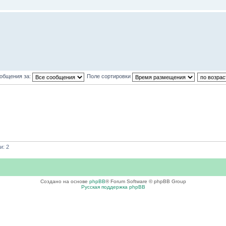
ообщения за:
Поле сортировки
и: 2
Создано на основе
phpBB
® Forum Software © phpBB Group
Русская поддержка phpBB