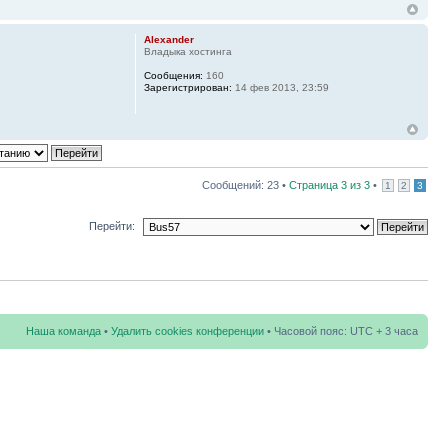
Alexander
Владыка хостинга
Сообщения:
160
Зарегистрирован:
14 фев 2013, 23:59
Сообщений: 23 •
Страница
3
из
3
•
1
2
3
Перейти:
Наша команда
•
Удалить cookies конференции
• Часовой пояс: UTC + 3 часа