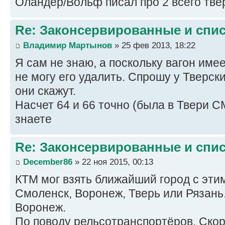
Оландер/Вольф писал про 2 всего твер
Re: Законсервированные и спи
Владимир Мартынов
» 25 фев 2013, 18:22
Я сам не знаю, а поскольку вагон имее
не могу его удалить. Спрошу у Тверск
они скажут.
Насчет 64 и 66 точно (была в Твери С
знаете
Re: Законсервированные и спи
December86
» 22 ноя 2015, 00:13
КТМ мог взять ближайший город с эти
Смоленск, Воронеж, Тверь или Рязань.
Воронеж.
По поводу рельсотранспортёров. Ско