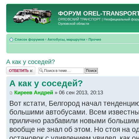
ФОРУМ
OREL-TRANSPORT
ОРЛОВСКИЙ ТРАНСПОРТ | Неофициальный форум 
Орловской области
Список форумов
‹
Автобусы, маршрутки
‹
Прочие
А как у соседей?
Ответить
А как у соседей?
Киреев Андрей
» 06 сен 2013, 20:13
Вот кстати, Белгород начал тенденци
большими автобусами. Всем известн
прилично разбавили новыми большими 
вообще не знал об этом. Но стоя на 
остановок с удивлением увидел, как о