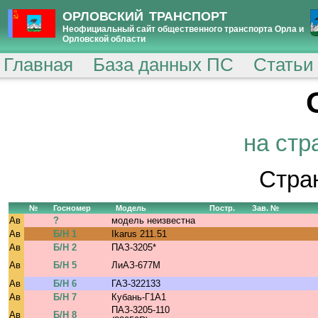
ОРЛОВСКИЙ ТРАНСПОРТ
Неофициальный сайт общественного транспорта Орла и
Орловской области
Главная
База данных ПС
Статьи
на стр
Стра
№
Госномер
Модель
Постр.
Зав. №
Ав
?
модель неизвестна
Ав
Б/Н 1
Ikarus 211.51
Ав
Б/Н 2
ПАЗ-3205*
Ав
Б/Н 5
ЛиАЗ-677М
Ав
Б/Н 6
ГАЗ-322133
Ав
Б/Н 7
Кубань-Г1А1
ПАЗ-3205-110
Ав
Б/Н 8