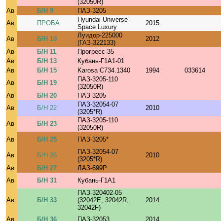
(32050R)
Ав
Б/Н 9
ПАЗ-3205
Hyundai Universe
Ав
ПРОБА
2015
Space Luxury
Луидор-225000
Ав
Б/Н 10
2012
(ГАЗ-322133)
Ав
Б/Н 11
Прогресс-35
Ав
Б/Н 13
Кубань-Г1А1-01
Ав
Б/Н 15
Karosa C734.1340
1994
033614
ПАЗ-3205-110
Ав
Б/Н 19
(32050R)
Ав
Б/Н 20
ПАЗ-3205
ПАЗ-32054-07
Ав
Б/Н 22
2010
(3205*R)
ПАЗ-3205-110
Ав
Б/Н 23
(32050R)
Ав
Б/Н 25
ПАЗ-3205*
ПАЗ-32054-07
Ав
Б/Н 26
2010
(3205*R)
Ав
Б/Н 27
ЛАЗ-699Р
Ав
Б/Н 31
Кубань-Г1А1
ПАЗ-320402-05
Ав
Б/Н 33
(32042E, 32042R,
2014
32042F)
Ав
Б/Н 36
ПАЗ-32053
2014