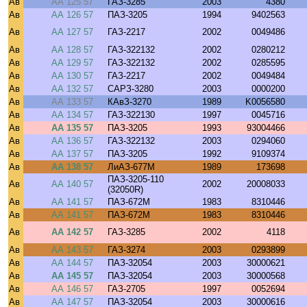
Ав
АА 125 57
ГАЗ-3285
2003
4380
Ав
АА 126 57
ПАЗ-3205
1994
9402563
Ав
АА 127 57
ГАЗ-2217
2002
0049486
Ав
АА 128 57
ГАЗ-322132
2002
0280212
Ав
АА 129 57
ГАЗ-322132
2002
0285595
Ав
АА 130 57
ГАЗ-2217
2002
0049484
Ав
АА 132 57
САРЗ-3280
2003
0000200
Ав
АА 133 57
КАвЗ-3270
1989
K0056580
Ав
АА 134 57
ГАЗ-322130
1997
0045716
Ав
АА 135 57
ПАЗ-3205
1993
93004466
Ав
АА 136 57
ГАЗ-322132
2003
0294060
Ав
АА 137 57
ПАЗ-3205
1992
9109374
Ав
АА 138 57
ЛиАЗ-677М
1989
173698
ПАЗ-3205-110
Ав
АА 140 57
2002
20008033
(32050R)
Ав
АА 141 57
ПАЗ-672М
1983
8310446
Ав
АА 141 57
ПАЗ-672М
1983
8310446
Ав
АА 142 57
ГАЗ-3285
2002
4118
Ав
АА 143 57
ГАЗ-3274
2003
0293899
Ав
АА 144 57
ПАЗ-32054
2003
30000621
Ав
АА 145 57
ПАЗ-32054
2003
30000568
Ав
АА 146 57
ГАЗ-2705
1997
0052694
Ав
АА 147 57
ПАЗ-32054
2003
30000616