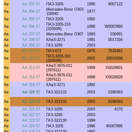
Ав
АА 303 57
ПАЗ-3205
1990
9007122
Mercedes-Benz O303-
Ав
АА 304 57
1977
15RHD
Ав
АА 305 57
ПАЗ-3205
1992
ПАЗ-3205-110
Ав
АА 306 57
1998
W0007880
(32050R)
Ав
АА 307 57
Mercedes-Benz O307
1983
036991
Ав
АА 308 57
КАвЗ-3271
1991
0017204
Ав
АА 309 57
ГАЗ-3285
2003
Ав
АА 311 57
ПАЗ-672
1976
7515461
ПАЗ-3205-110
Ав
АА 312 57
2002
20010266
(32050R)
КАвЗ-3976-011
Ав
АА 313 57
1999
X0028801
(397611)
КАвЗ-3976-011
Ав
АА 314 57
1999
X0028828
(397611)
Ав
АА 318 57
КАвЗ-3271
1992
Ав
АА 320 57
ГАЗ-322132
2003
0298363
Ав
АА 320 57
ГАЗ-322132
2003
0298363
Ав
АА 321 57
ГАЗ-3285
2003
4370
Ав
АА 322 57
ГАЗ-3285
2003
Ав
АА 323 57
ГАЗ-322130
1999
Ав
АА 324 57
ПАЗ-3205
1996
95007886
Ав
АА 325 57
ГАЗ-322130
1997