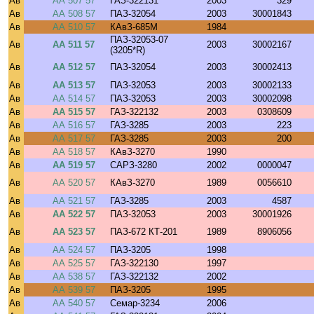
Ав
АА 507 57
ГАЗ-322131
2003
329
Ав
АА 508 57
ПАЗ-32054
2003
30001843
Ав
АА 510 57
КАвЗ-685М
1984
ПАЗ-32053-07
Ав
АА 511 57
2003
30002167
(3205*R)
Ав
АА 512 57
ПАЗ-32054
2003
30002413
Ав
АА 513 57
ПАЗ-32053
2003
30002133
Ав
АА 514 57
ПАЗ-32053
2003
30002098
Ав
АА 515 57
ГАЗ-322132
2003
0308609
Ав
АА 516 57
ГАЗ-3285
2003
223
Ав
АА 517 57
ГАЗ-3285
2003
200
Ав
АА 518 57
КАвЗ-3270
1990
Ав
АА 519 57
САРЗ-3280
2002
0000047
Ав
АА 520 57
КАвЗ-3270
1989
0056610
Ав
АА 521 57
ГАЗ-3285
2003
4587
Ав
АА 522 57
ПАЗ-32053
2003
30001926
Ав
АА 523 57
ПАЗ-672 КТ-201
1989
8906056
Ав
АА 524 57
ПАЗ-3205
1998
Ав
АА 525 57
ГАЗ-322130
1997
Ав
АА 538 57
ГАЗ-322132
2002
Ав
АА 539 57
ПАЗ-3205
1995
Ав
АА 540 57
Семар-3234
2006