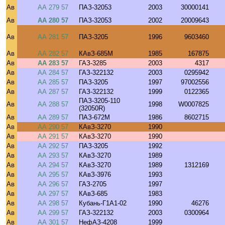
Ав
АА 279 57
ПАЗ-32053
2003
30000141
Ав
АА 280 57
ПАЗ-32053
2002
20009643
Ав
АА 281 57
ПАЗ-3205
1996
9603460
Ав
АА 282 57
КАвЗ-685М
1985
167875
Ав
АА 283 57
ГАЗ-3285
2003
4317
Ав
АА 284 57
ГАЗ-322132
2003
0295942
Ав
АА 285 57
ПАЗ-3205
1997
97002556
Ав
АА 287 57
ГАЗ-322132
1999
0122365
ПАЗ-3205-110
Ав
АА 288 57
1998
W0007825
(32050R)
Ав
АА 289 57
ПАЗ-672М
1986
8602715
Ав
АА 290 57
КАвЗ-3270
1990
Ав
АА 291 57
КАвЗ-3270
1990
Ав
АА 292 57
ПАЗ-3205
1992
Ав
АА 293 57
КАвЗ-3270
1989
Ав
АА 294 57
КАвЗ-3270
1989
1312169
Ав
АА 295 57
КАвЗ-3976
1993
Ав
АА 296 57
ГАЗ-2705
1997
Ав
АА 297 57
КАвЗ-685
1983
Ав
АА 298 57
Кубань-Г1А1-02
1990
46276
Ав
АА 299 57
ГАЗ-322132
2003
0300964
Ав
АА 301 57
НефАЗ-4208
1999