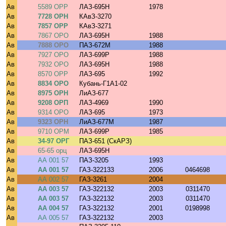
Ав
5589 ОРР
ЛАЗ-695Н
1978
Ав
7728 ОРН
КАвЗ-3270
Ав
7857 ОРР
КАвЗ-3271
Ав
7867 ОРО
ЛАЗ-695Н
1988
Ав
7888 ОРО
ПАЗ-672М
1988
Ав
7927 ОРО
ЛАЗ-699Р
1988
Ав
7932 ОРО
ЛАЗ-695Н
1988
Ав
8570 ОРР
ЛАЗ-695
1992
Ав
8834 ОРО
Кубань-Г1А1-02
Ав
8975 ОРН
ЛиАЗ-677
Ав
9208 ОРП
ЛАЗ-4969
1990
Ав
9314 ОРО
ЛАЗ-695
1973
Ав
9323 ОРН
ЛиАЗ-677М
1987
Ав
9710 ОРМ
ЛАЗ-699Р
1985
Ав
34-97 ОРГ
ПАЗ-651 (СкАРЗ)
Ав
65-65 орц
ЛАЗ-695Н
Ав
АА 001 57
ПАЗ-3205
1993
Ав
АА 001 57
ГАЗ-322133
2006
0464698
Ав
АА 002 57
ГАЗ-3261
2004
Ав
АА 003 57
ГАЗ-322132
2003
0311470
Ав
АА 003 57
ГАЗ-322132
2003
0311470
Ав
АА 004 57
ГАЗ-322132
2001
0198998
Ав
АА 005 57
ГАЗ-322132
2003