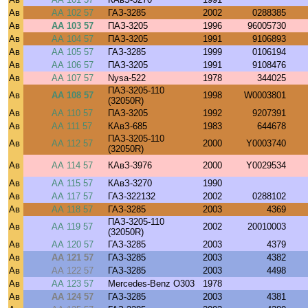
Ав
АА 102 57
ГАЗ-3285
2002
0288385
Ав
АА 103 57
ПАЗ-3205
1996
96005730
Ав
АА 104 57
ПАЗ-3205
1991
9106893
Ав
АА 105 57
ГАЗ-3285
1999
0106194
Ав
АА 106 57
ПАЗ-3205
1991
9108476
Ав
АА 107 57
Nysa-522
1978
344025
ПАЗ-3205-110
Ав
АА 108 57
1998
W0003801
(32050R)
Ав
АА 110 57
ПАЗ-3205
1992
9207391
Ав
АА 111 57
КАвЗ-685
1983
644678
ПАЗ-3205-110
Ав
АА 112 57
2000
Y0003740
(32050R)
Ав
АА 114 57
КАвЗ-3976
2000
Y0029534
Ав
АА 115 57
КАвЗ-3270
1990
Ав
АА 117 57
ГАЗ-322132
2002
0288102
Ав
АА 118 57
ГАЗ-3285
2003
4369
ПАЗ-3205-110
Ав
АА 119 57
2002
20010003
(32050R)
Ав
АА 120 57
ГАЗ-3285
2003
4379
Ав
АА 121 57
ГАЗ-3285
2003
4382
Ав
АА 122 57
ГАЗ-3285
2003
4498
Ав
АА 123 57
Mercedes-Benz O303
1978
Ав
АА 124 57
ГАЗ-3285
2003
4381