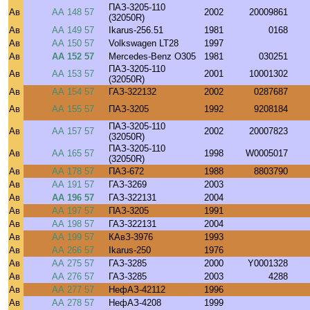
ПАЗ-3205-110
Ав
АА 148 57
2002
20009861
(32050R)
Ав
АА 149 57
Ikarus-256.51
1981
0168
Ав
АА 150 57
Volkswagen LT28
1997
Ав
АА 152 57
Mercedes-Benz O305
1981
030251
ПАЗ-3205-110
Ав
АА 153 57
2001
10001302
(32050R)
Ав
АА 154 57
ГАЗ-322132
2002
0287687
Ав
АА 155 57
ПАЗ-3205
1992
9208184
ПАЗ-3205-110
Ав
АА 157 57
2002
20007823
(32050R)
ПАЗ-3205-110
Ав
АА 165 57
1998
W0005017
(32050R)
Ав
АА 178 57
ПАЗ-672
1988
8803790
Ав
АА 191 57
ГАЗ-3269
2003
Ав
АА 196 57
ГАЗ-322131
2004
Ав
АА 197 57
ПАЗ-3205
1991
Ав
АА 198 57
ГАЗ-322131
2004
Ав
АА 199 57
КАвЗ-3976
1993
Ав
АА 266 57
Ikarus-250
1976
Ав
АА 275 57
ГАЗ-3285
2000
Y0001328
Ав
АА 276 57
ГАЗ-3285
2003
4288
Ав
АА 277 57
НефАЗ-42112
1996
Ав
АА 278 57
НефАЗ-4208
1999