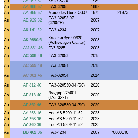
Ав
АА 997 57
КАвЗ-3270
1989
Ав
АА 998 57
ПАЗ-3205
1992
Ав
АА 999 57
Mercedes-Benz O307
1979
21973
ПАЗ-32053-07
Ав
АЕ 929 32
2007
(3205*R)
Ав
АК 141 32
ПАЗ-4234
2007
Классикбус-90620
Ав
АК 9880-5
2008
(Volkswagen Crafter)
Ав
АМ 851 46
ГАЗ-3285
2003
Ав
АС 598 48
ПАЗ-32053
2015
Ав
АС 599 48
ПАЗ-32054
2015
Ав
АС 981 46
ПАЗ-32054
2014
Ав
АТ 812 46
ПАЗ-320530-04 (S0)
2020
Луидор-225001
Ав
АТ 813 46
2020
(ГАЗ-3221)
Ав
АТ 852 46
ПАЗ-320530-04 (S0)
2020
Ав
АУ 256 16
НефАЗ-5299-11-52
2023
Ав
АУ 258 16
НефАЗ-5299-11-52
2023
Ав
АУ 260 16
НефАЗ-5299-11-52
2023
Ав
ВВ 462 36
ПАЗ-4234
2007
70000148