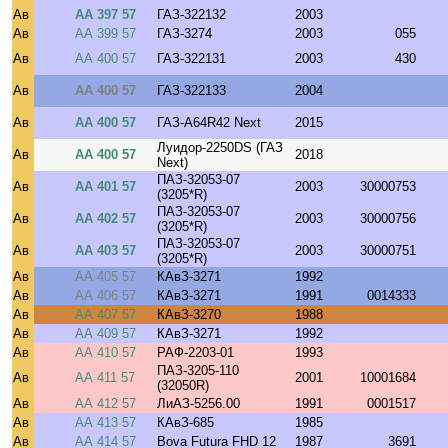
Ав
АА 397 57
ГАЗ-322132
2003
Ав
АА 399 57
ГАЗ-3274
2003
055
Ав
АА 400 57
ГАЗ-322131
2003
430
Ав
АА 400 57
ГАЗ-322133
2004
Ав
АА 400 57
ГАЗ-A64R42 Next
2015
Луидор-2250DS (ГАЗ
Ав
АА 400 57
2018
Next)
ПАЗ-32053-07
Ав
АА 401 57
2003
30000753
(3205*R)
ПАЗ-32053-07
Ав
АА 402 57
2003
30000756
(3205*R)
ПАЗ-32053-07
Ав
АА 403 57
2003
30000751
(3205*R)
Ав
АА 405 57
КАвЗ-3271
1992
Ав
АА 406 57
КАвЗ-3271
1991
0014333
Ав
АА 407 57
КАвЗ-3270
1988
Ав
АА 409 57
КАвЗ-3271
1992
Ав
АА 410 57
РАФ-2203-01
1993
ПАЗ-3205-110
Ав
АА 411 57
2001
10001684
(32050R)
Ав
АА 412 57
ЛиАЗ-5256.00
1991
0001517
Ав
АА 413 57
КАвЗ-685
1985
Ав
АА 414 57
Bova Futura FHD 12
1987
3691