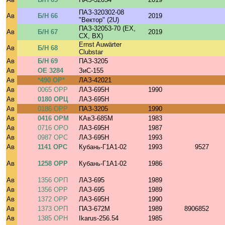
ПАЗ-320302-08
Ав
Б/Н 66
2019
"Вектор" (2U)
ПАЗ-32053-70 (EX,
Ав
Б/Н 67
2019
CX, BX)
Ernst Auwärter
Ав
Б/Н 68
Clubstar
Ав
Б/Н 69
ПАЗ-3205
Ав
ОЕ 3284
ЗиС-155
Ав
*490 ОР*
ЛАЗ-42021
Ав
0065 ОРР
ЛАЗ-695Н
1990
Ав
0180 ОРЦ
ЛАЗ-695Н
Ав
0186 ОРР
ПАЗ-3205
1990
Ав
0416 ОРМ
КАвЗ-685М
1983
Ав
0716 ОРО
ЛАЗ-695Н
1987
Ав
0987 ОРС
ЛАЗ-695Н
1993
Ав
1141 ОРС
Кубань-Г1А1-02
1993
9527
Ав
1258 ОРР
Кубань-Г1А1-02
1986
Ав
1356 ОРП
ЛАЗ-695
1989
Ав
1356 ОРР
ЛАЗ-695
1989
Ав
1372 ОРР
ЛАЗ-695Н
1990
Ав
1373 ОРП
ПАЗ-672М
1989
8906852
Ав
1385 ОРН
Ikarus-256.54
1985