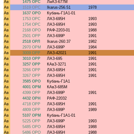
Ав
1475 ОРС
ЛиАЗ-677М
Ав
1519 ОРС
Ikarus-256.51
1978
Ав
1637 ОРО
Кубань-Г1А1-01
Ав
1753 ОРС
ЛАЗ-695Н
1993
Ав
1754 ОРС
ЛАЗ-695Н
1993
Ав
2168 ОРО
РАФ-2203-01
1988
Ав
2501 ОРР
ЛАЗ-699Р
1991
Ав
2518 ОРЛ
Ikarus-260.37
1982
Ав
2970 ОРМ
ЛАЗ-699Р
1984
Ав
3009 ОРР
ЛАЗ-42021
1991
Ав
3010 ОРР
ЛАЗ-695
1991
Ав
3257 ОРР
КАвЗ-3271
1991
Ав
3266 ОРР
ЛАЗ-695Н
1991
Ав
3267 ОРР
ЛАЗ-695Н
1991
Ав
3585 ОРО
Кубань-Г1А1
Ав
4001 ОРМ
КАвЗ-685М
Ав
4399 ОРР
ЛАЗ-699Р
1991
Ав
4432 ОРН
РАФ-22032
Ав
4718 ОРР
ЛАЗ-695Н
1991
Ав
4809 ОРР
ЛАЗ-699Р
1989
Ав
5107 ОРМ
Кубань-Г1А1-01
Ав
5225 ОРР
ЛАЗ-699Р
1993
Ав
5485 ОРО
ЛАЗ-695Н
1988
Ав
5486 ОРО
ЛАЗ-695Н
1988