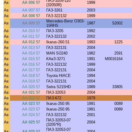
ПАЗ-3205-110
Ав
АА 006 57
1999
(32050R)
Ав
АА 007 57
ГАЗ-3261
2003
Ав
АА 008 57
ГАЗ-322132
1999
Mercedes-Benz O303-
Ав
АА 009 57
1987
52002
15RHS
Ав
АА 010 57
ПАЗ-3205
1992
Ав
АА 011 57
ГАЗ-322132
2002
Ав
АА 012 57
Ikarus-260.51
1993
1225
Ав
АА 013 57
ГАЗ-322131
2004
Ав
АА 014 57
MAN SÜ240
1982
2591
Ав
АА 015 57
КАвЗ-3271
1991
M0016164
Ав
АА 016 57
ГАЗ-322132
1999
Ав
АА 017 57
ГАЗ-322131
2004
Ав
АА 018 57
Toyota HIACE
1994
Ав
АА 019 57
ГАЗ-322131
2004
Ав
АА 020 57
Setra S215HD
1989
33805
Ав
АА 021 57
ПАЗ-32053
2004
Ав
АА 022 57
ПАЗ-672
1979
Ав
АА 023 57
Ikarus-250.95
1991
0089
Ав
АА 023 57
Ikarus-250.95
1991
0089
Ав
АА 024 57
ГАЗ-322132
2001
ПАЗ-32053-07
Ав
АА 025 57
2004
(3205*R)
ПАЗ-32053-07
Ав
АА 025 57
2004