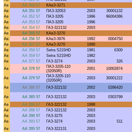
Ав
АА 344 57
КАвЗ-3271
Ав
АА 351 57
ПАЗ-32053
2003
30001132
Ав
АА 352 57
ПАЗ-3205
1996
96004386
Ав
АА 353 57
ПАЗ-3205
1996
Ав
АА 354 57
ГАЗ-322132
2003
Ав
АА 355 57
КАвЗ-3270
Ав
АА 356 57
КАвЗ-3976
1992
0004750
Ав
АА 357 57
КАвЗ-3270
1990
Ав
АА 358 57
Setra S215HD
1981
6300
Ав
АА 359 57
Setra S215HD
1982
Ав
АА 377 57
ГАЗ-3274
2003
326
ПАЗ-3205-110
Ав
АА 378 57
2001
10002874
(32050R)
ПАЗ-3205-110
Ав
АА 379 57
2003
30001222
(32050R)
Ав
АА 380 57
ГАЗ-322132
2002
0286420
Ав
АА 385 57
ГАЗ-322132
2003
0303799
Ав
АА 386 57
ГАЗ-322132
1998
Ав
АА 388 57
ГАЗ-322132
2003
Ав
АА 390 57
ГАЗ-3275
2003
Ав
АА 393 57
ГАЗ-3274
2003
511
Ав
АА 395 57
ГАЗ-322131
2003