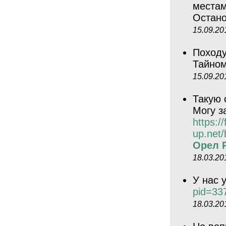
местам
Остано
15.09.20
Походу
Тайно
15.09.20
Такую 
Могу з
https://f
up.net
Орел R
18.03.20
У нас 
pid=33
18.03.20