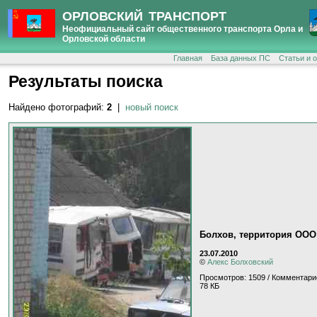
ОРЛОВСКИЙ ТРАНСПОРТ
Неофициальный сайт общественного транспорта Орла и
Орловской области
Главная
База данных ПС
Статьи и 
Результаты поиска
Найдено фотографий:
2
|
новый поиск
Болхов, территория ООО
23.07.2010
©
Алекс Болховский
Просмотров: 1509 / Комментари
78 КБ