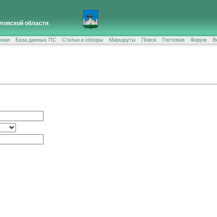
ловской области
вная
База данных ПС
Статьи и обзоры
Маршруты
Поиск
Гостевая
Форум
В