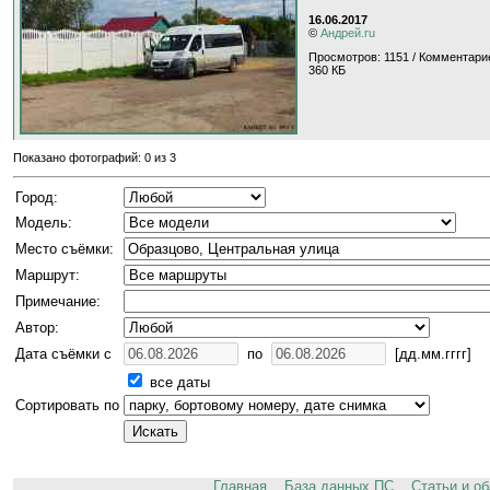
16.06.2017
©
Андрей.ru
Просмотров: 1151 / Комментарие
360 КБ
Показано фотографий: 0 из 3
Город:
Модель:
Место съёмки:
Маршрут:
Примечание:
Автор:
Дата съёмки с
по
[дд.мм.гггг]
все даты
Сортировать по
Главная
База данных ПС
Статьи и о