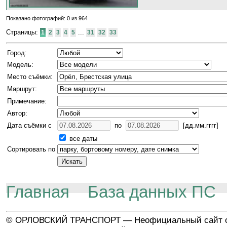
Показано фотографий: 0 из 964
Страницы:
...
1
2
3
4
5
31
32
33
Город:
Модель:
Место съёмки:
Маршрут:
Примечание:
Автор:
Дата съёмки с
по
[дд.мм.гггг]
все даты
Сортировать по
Главная
База данных ПС
© ОРЛОВСКИЙ ТРАНСПОРТ — Неофициальный сайт о