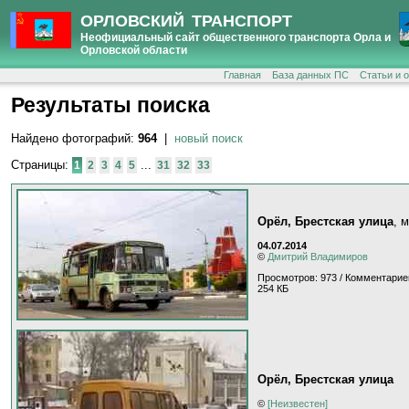
ОРЛОВСКИЙ ТРАНСПОРТ
Неофициальный сайт общественного транспорта Орла и
Орловской области
Главная
База данных ПС
Статьи и 
Результаты поиска
Найдено фотографий:
964
|
новый поиск
Страницы:
...
1
2
3
4
5
31
32
33
Орёл, Брестская улица
, 
04.07.2014
©
Дмитрий Владимиров
Просмотров: 973 / Комментарие
254 КБ
Орёл, Брестская улица
©
[Неизвестен]