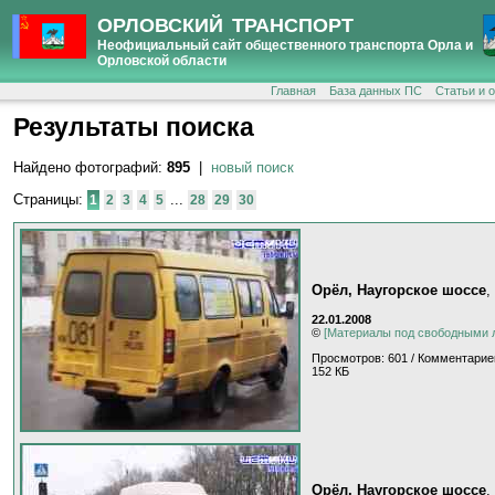
ОРЛОВСКИЙ ТРАНСПОРТ
Неофициальный сайт общественного транспорта Орла и
Орловской области
Главная
База данных ПС
Статьи и 
Результаты поиска
Найдено фотографий:
895
|
новый поиск
Страницы:
...
1
2
3
4
5
28
29
30
Орёл, Наугорское шоссе
,
22.01.2008
©
[Материалы под свободными 
Просмотров: 601 / Комментарие
152 КБ
Орёл, Наугорское шоссе
,