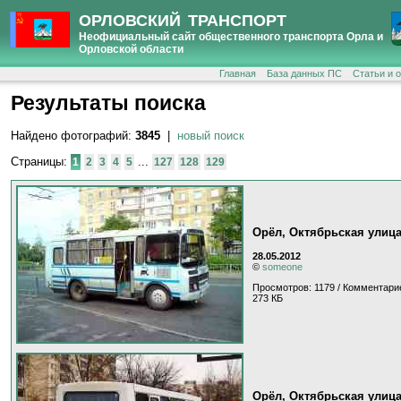
ОРЛОВСКИЙ ТРАНСПОРТ
Неофициальный сайт общественного транспорта Орла и
Орловской области
Главная
База данных ПС
Статьи и 
Результаты поиска
Найдено фотографий:
3845
|
новый поиск
Страницы:
...
1
2
3
4
5
127
128
129
Орёл, Октябрьская улиц
28.05.2012
©
someone
Просмотров: 1179 / Комментарие
273 КБ
Орёл, Октябрьская улиц