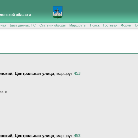
ловской области
вная
База данных ПС
Статьи и обзоры
Маршруты
Поиск
Гостевая
Форум
В
енский, Центральная улица
, маршрут
453
ев: 0
енский, Центральная улица
, маршрут
453