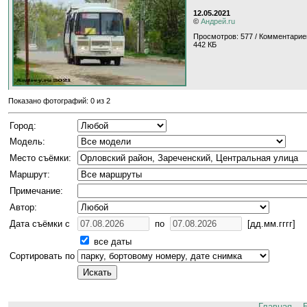
12.05.2021
©
Андрей.ru
Просмотров: 577 / Комментарие
442 КБ
Показано фотографий: 0 из 2
Город:
Модель:
Место съёмки:
Маршрут:
Примечание:
Автор:
Дата съёмки с
по
[дд.мм.гггг]
все даты
Сортировать по
Главная