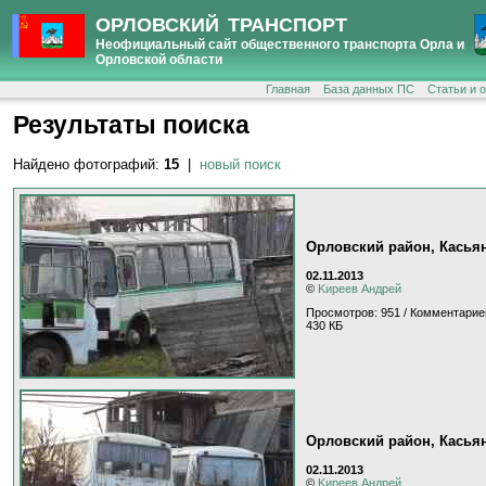
ОРЛОВСКИЙ ТРАНСПОРТ
Неофициальный сайт общественного транспорта Орла и
Орловской области
Главная
База данных ПС
Статьи и 
Результаты поиска
Найдено фотографий:
15
|
новый поиск
Орловский район, Касья
02.11.2013
©
Kиpeeв Aндpeй
Просмотров: 951 / Комментарие
430 КБ
Орловский район, Касья
02.11.2013
©
Kиpeeв Aндpeй