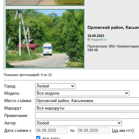
Орловский район, Касья
16.06.2021
©
Андрей.ru
Просмотров: 858 / Комментарие
588 КБ
Показано фотографий: 0 из 15
Город:
Модель:
Место съёмки:
Маршрут:
Примечание:
Автор:
Дата съёмки с
по
[дд.мм.гггг]
все даты