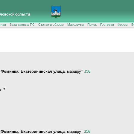
ловской области
вная
База данных ПС
Статьи и обзоры
Маршруты
Поиск
Гостевая
Форум
В
 Фоминка, Екатерининская улица
, маршрут
356
в: 7
 Фоминка, Екатерининская улица
, маршрут
356