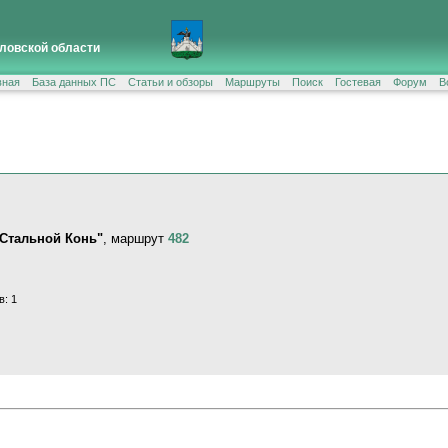
ловской области
вная
База данных ПС
Статьи и обзоры
Маршруты
Поиск
Гостевая
Форум
В
"Стальной Конь"
, маршрут
482
в: 1