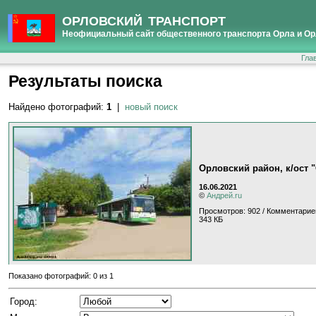
ОРЛОВСКИЙ ТРАНСПОРТ
Неофициальный сайт общественного транспорта Орла и Ор
Гла
Результаты поиска
Найдено фотографий:
1
|
новый поиск
Орловский район, к/ост 
16.06.2021
©
Андрей.ru
Просмотров: 902 / Комментарие
343 КБ
Показано фотографий: 0 из 1
Город: