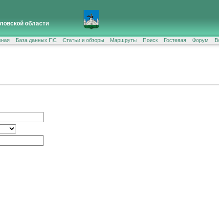
ловской области
вная
База данных ПС
Статьи и обзоры
Маршруты
Поиск
Гостевая
Форум
В