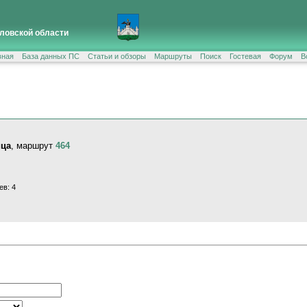
ловской области
вная
База данных ПС
Статьи и обзоры
Маршруты
Поиск
Гостевая
Форум
В
ица
, маршрут
464
ев: 4