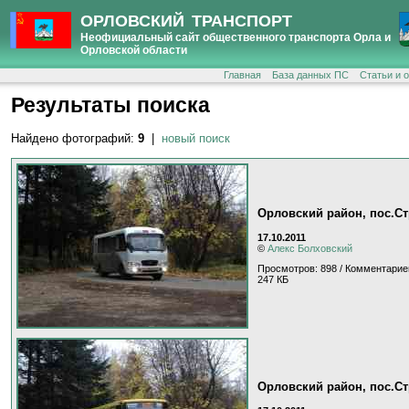
ОРЛОВСКИЙ ТРАНСПОРТ
Неофициальный сайт общественного транспорта Орла и
Орловской области
Главная
База данных ПС
Статьи и 
Результаты поиска
Найдено фотографий:
9
|
новый поиск
Орловский район, пос.С
17.10.2011
©
Алекс Болховский
Просмотров: 898 / Комментарие
247 КБ
Орловский район, пос.С