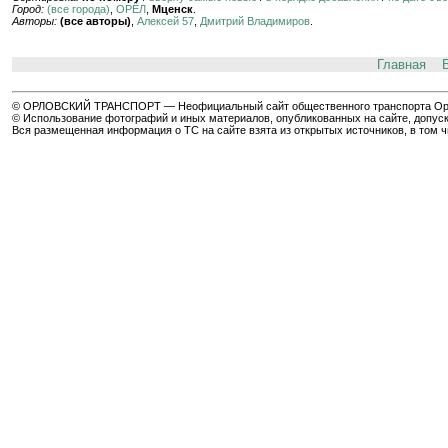
Город:
(все города)
,
ОРЁЛ
,
Мценск
.
Авторы:
(все авторы)
,
Алексей 57
,
Дмитрий Владимиров
.
Главная
© ОРЛОВСКИЙ ТРАНСПОРТ — Неофициальный сайт общественного транспорта Орла 
© Использование фотографий и иных материалов, опубликованных на сайте, допуск
Вся размещенная информация о ТС на сайте взята из открытых источников, в том 