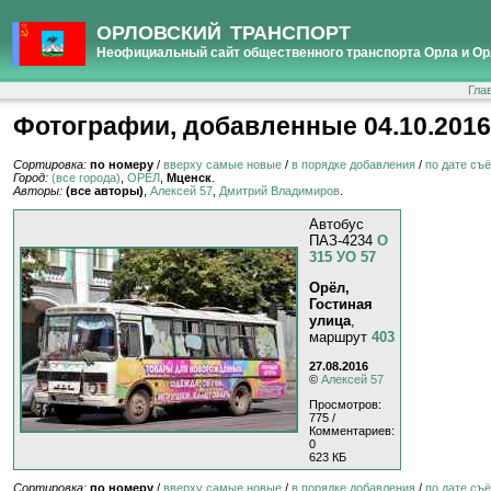
ОРЛОВСКИЙ ТРАНСПОРТ
Неофициальный сайт общественного транспорта Орла и Ор
Гла
Фотографии, добавленные 04.10.2016
Сортировка:
по номеру
/
вверху самые новые
/
в порядке добавления
/
по дате съ
Город:
(все города)
,
ОРЁЛ
,
Мценск
.
Авторы:
(все авторы)
,
Алексей 57
,
Дмитрий Владимиров
.
Автобус
ПАЗ-4234
О
315 УО 57
Орёл,
Гостиная
улица
,
маршрут
403
27.08.2016
©
Алексей 57
Просмотров:
775 /
Комментариев:
0
623 КБ
Сортировка:
по номеру
/
вверху самые новые
/
в порядке добавления
/
по дате съ