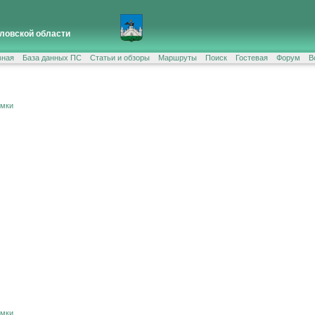
ловской области
вная
База данных ПС
Статьи и обзоры
Маршруты
Поиск
Гостевая
Форум
В
ёмки
ёмки