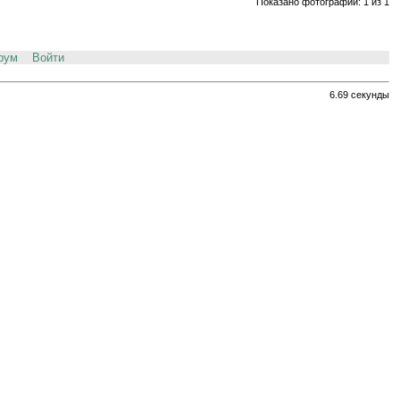
Показано фотографий: 1 из 1
рум
Войти
6.69 секунды