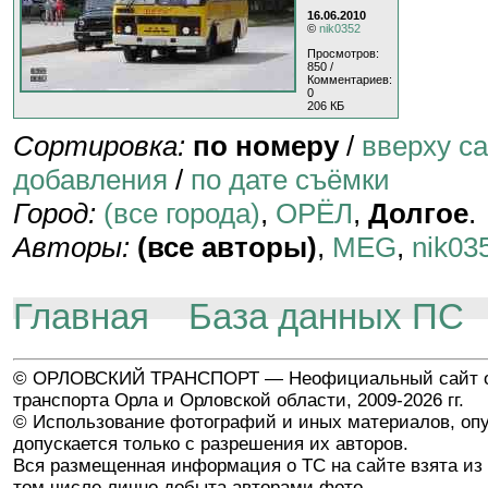
16.06.2010
©
nik0352
Просмотров:
850 /
Комментариев:
0
206 КБ
Сортировка:
по номеру
/
вверху с
добавления
/
по дате съёмки
Город:
(все города)
,
ОРЁЛ
,
Долгое
.
Авторы:
(все авторы)
,
MEG
,
nik03
Главная
База данных ПС
© ОРЛОВСКИЙ ТРАНСПОРТ — Неофициальный сайт о
транспорта Орла и Орловской области, 2009-2026 гг.
© Использование фотографий и иных материалов, опу
допускается только с разрешения их авторов.
Вся размещенная информация о ТС на сайте взята из 
том числе лично добыта авторами фото.