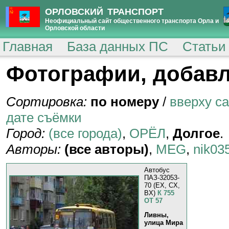
ОРЛОВСКИЙ ТРАНСПОРТ
Неофициальный сайт общественного транспорта Орла и
Орловской области
Главная
База данных ПС
Статьи
Фотографии, добавл
Сортировка:
по номеру
/
вверху с
дате съёмки
Город:
(все города)
,
ОРЁЛ
,
Долгое
.
Авторы:
(все авторы)
,
MEG
,
nik03
Автобус
ПАЗ-32053-
70 (EX, CX,
BX)
К 755
ОТ 57
Ливны,
улица Мира