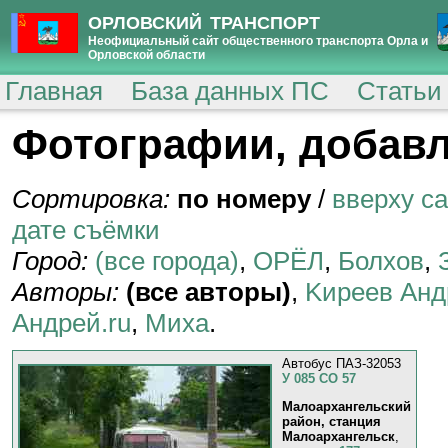
ОРЛОВСКИЙ ТРАНСПОРТ
Неофициальный сайт общественного транспорта Орла и
Орловской области
Главная
База данных ПС
Статьи
Фотографии, добавл
Сортировка:
по номеру
/
вверху с
дате съёмки
Город:
(все города)
,
ОРЁЛ
,
Болхов
,
Авторы:
(все авторы)
,
Kиpeeв Aнд
Андрей.ru
,
Миха
.
Автобус ПАЗ-32053
У 085 СО 57
Малоархангельский
район, станция
Малоархангельск
,