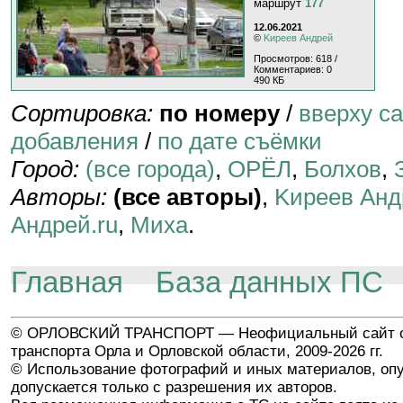
маршрут
177
12.06.2021
©
Kиpeeв Aндpeй
Просмотров: 618 /
Комментариев: 0
490 КБ
Сортировка:
по номеру
/
вверху с
добавления
/
по дате съёмки
Город:
(все города)
,
ОРЁЛ
,
Болхов
,
Авторы:
(все авторы)
,
Kиpeeв Aнд
Андрей.ru
,
Миха
.
Главная
База данных ПС
© ОРЛОВСКИЙ ТРАНСПОРТ — Неофициальный сайт о
транспорта Орла и Орловской области, 2009-2026 гг.
© Использование фотографий и иных материалов, опу
допускается только с разрешения их авторов.