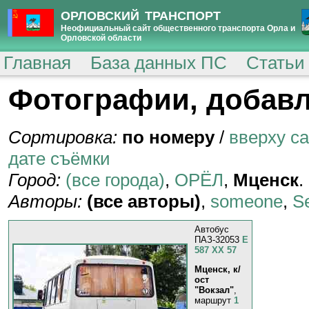
ОРЛОВСКИЙ ТРАНСПОРТ
Неофициальный сайт общественного транспорта Орла и
Орловской области
Главная
База данных ПС
Статьи
Фотографии, добавл
Сортировка:
по номеру
/
вверху с
дате съёмки
Город:
(все города)
,
ОРЁЛ
,
Мценск
.
Авторы:
(все авторы)
,
someone
,
S
Автобус
ПАЗ-32053
Е
587 ХХ 57
Мценск, к/
ост
"Вокзал"
,
маршрут
1