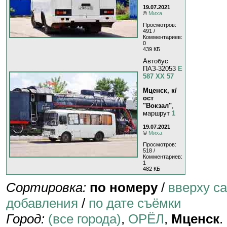
19.07.2021
©
Миха
Просмотров:
491 /
Комментариев:
0
439 КБ
Автобус
ПАЗ-32053
Е
587 ХХ 57
Мценск, к/
ост
"Вокзал"
,
маршрут
1
19.07.2021
©
Миха
Просмотров:
518 /
Комментариев:
1
482 КБ
Сортировка:
по номеру
/
вверху с
добавления
/
по дате съёмки
Город:
(все города)
,
ОРЁЛ
,
Мценск
.