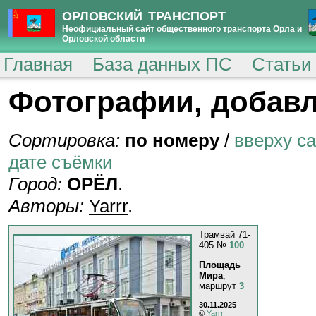
ОРЛОВСКИЙ ТРАНСПОРТ
Неофициальный сайт общественного транспорта Орла и
Орловской области
Главная
База данных ПС
Статьи
Фотографии, добавл
Сортировка:
по номеру
/
вверху с
дате съёмки
Город:
ОРЁЛ
.
Авторы:
Yarrr
.
Трамвай 71-
405 №
100
Площадь
Мира
,
маршрут
3
30.11.2025
©
Yarrr