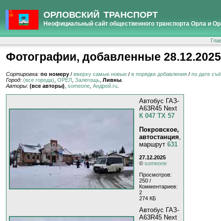
ОРЛОВСКИЙ ТРАНСПОРТ
Неофициальный сайт общественного транспорта Орла и Ор
Гла
Фотографии, добавленные 28.12.2025
Сортировка:
по номеру
/
вверху самые новые
/
в порядке добавления
/
по дате съ
Город:
(все города)
,
ОРЁЛ
,
Залегощь
,
Ливны
.
Авторы:
(все авторы)
,
someone
,
Андрей.ru
.
Автобус ГАЗ-
A63R45 Next
К 047 ТХ 57
Покровское,
автостанция
,
маршрут
631
27.12.2025
©
someone
Просмотров:
250 /
Комментариев:
2
274 КБ
Автобус ГАЗ-
A63R45 Next