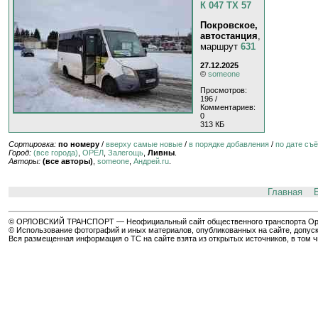
К 047 ТХ 57
Покровское,
автостанция
,
маршрут
631
27.12.2025
©
someone
Просмотров:
196 /
Комментариев:
0
313 КБ
Сортировка:
по номеру
/
вверху самые новые
/
в порядке добавления
/
по дате съ
Город:
(все города)
,
ОРЁЛ
,
Залегощь
,
Ливны
.
Авторы:
(все авторы)
,
someone
,
Андрей.ru
.
Главная
© ОРЛОВСКИЙ ТРАНСПОРТ — Неофициальный сайт общественного транспорта Орла 
© Использование фотографий и иных материалов, опубликованных на сайте, допуск
Вся размещенная информация о ТС на сайте взята из открытых источников, в том 