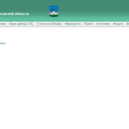
ловской области
вная
База данных ПС
Статьи и обзоры
Маршруты
Поиск
Гостевая
Форум
В
ёмки