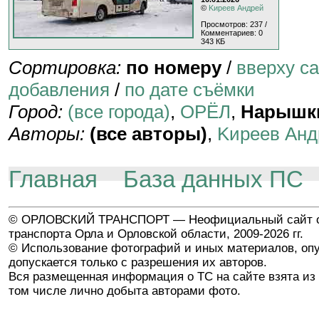
©
Kиpeeв Aндpeй
Просмотров: 237 /
Комментариев: 0
343 КБ
Сортировка:
по номеру
/
вверху с
добавления
/
по дате съёмки
Город:
(все города)
,
ОРЁЛ
,
Нарышк
Авторы:
(все авторы)
,
Kиpeeв Aнд
Главная
База данных ПС
© ОРЛОВСКИЙ ТРАНСПОРТ — Неофициальный сайт о
транспорта Орла и Орловской области, 2009-2026 гг.
© Использование фотографий и иных материалов, опу
допускается только с разрешения их авторов.
Вся размещенная информация о ТС на сайте взята из 
том числе лично добыта авторами фото.