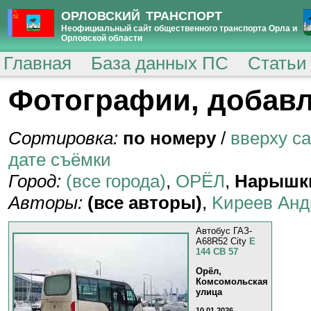
ОРЛОВСКИЙ ТРАНСПОРТ
Неофициальный сайт общественного транспорта Орла и
Орловской области
Главная
База данных ПС
Статьи
Фотографии, добавл
Сортировка:
по номеру
/
вверху с
дате съёмки
Город:
(все города)
,
ОРЁЛ
,
Нарышк
Авторы:
(все авторы)
,
Kиpeeв Aнд
Автобус ГАЗ-
A68R52 City
Е
144 СВ 57
Орёл,
Комсомольская
улица
10.01.2026