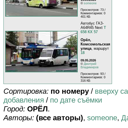
©
someone
Просмотров: 73 /
Комментариев: 0
401 КБ
Автобус ГАЗ-
A64R45 Next
Т
658 КХ 57
Орёл,
Комсомольская
улица
, маршрут
18
09.05.2026
©
Дмитрий
Владимиров
Просмотров: 93 /
Комментариев: 0
316 КБ
Сортировка:
по номеру
/
вверху с
добавления
/
по дате съёмки
Город:
ОРЁЛ
.
Авторы:
(все авторы)
,
someone
,
Д