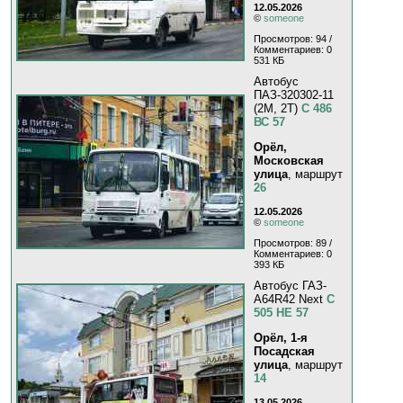
12.05.2026
©
someone
Просмотров: 94 /
Комментариев: 0
531 КБ
Автобус
ПАЗ-320302-11
(2M, 2T)
С 486
ВС 57
Орёл,
Московская
улица
, маршрут
26
12.05.2026
©
someone
Просмотров: 89 /
Комментариев: 0
393 КБ
Автобус ГАЗ-
A64R42 Next
С
505 НЕ 57
Орёл, 1-я
Посадская
улица
, маршрут
14
13.05.2026