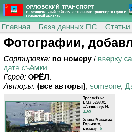
ОРЛОВСКИЙ ТРАНСПОРТ
Неофициальный сайт общественного транспорта Орла и
Орловской области
Главная
База данных ПС
Статьи
Фотографии, добавл
Сортировка:
по номеру
/
вверху с
дате съёмки
Город:
ОРЁЛ
.
Авторы:
(все авторы)
,
someone
,
Д
Троллейбус
ВМЗ-5298.01
«Авангард» №
1165
Улица Максима
Горького
,
маршрут
6