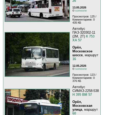
26
13.05.2026
©
someone
Просмотров: 125 /
Комментариев: 0
435 КБ
Автобус
ПАЗ-320302-11
(2M, 2T)
К 753
ХА 57
Орёл,
Московское
шоссе
, маршрут
16
12.05.2026
©
someone
Просмотров: 123 /
Комментариев: 0
376 КБ
Автобус
СИМАЗ-2258-538
Н 395 ВМ 57
Орёл,
Московская
улица
, маршрут
60