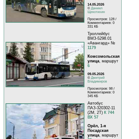
14.05.2026
©
Даниил
Щекотихин
Просмотров: 128 /
Комментариев: 0
331 КБ
Троллейбус
ВМЗ-5298.01
«Авангард» №
1179
Комсомольская
улица
, маршрут
6
09.05.2026
©
Дмитрий
Владимиров
Просмотров: 98 /
Комментариев: 0
345 КБ
Автобус
ПАЗ-320302-11
(2M, 2T)
К 744
ВХ 57
Орёл, 1-я
Посадская
улица
, маршрут