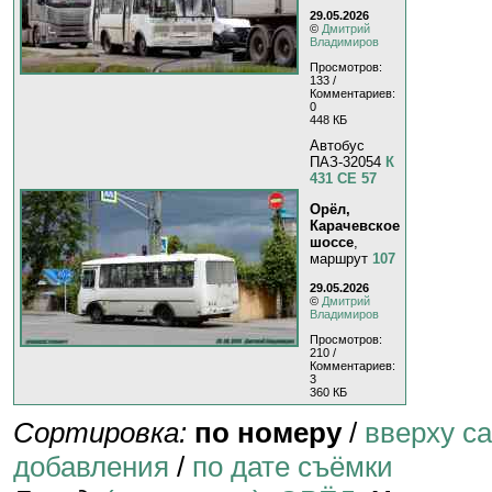
29.05.2026
©
Дмитрий
Владимиров
Просмотров:
133 /
Комментариев:
0
448 КБ
Автобус
ПАЗ-32054
К
431 СЕ 57
Орёл,
Карачевское
шоссе
,
маршрут
107
29.05.2026
©
Дмитрий
Владимиров
Просмотров:
210 /
Комментариев:
3
360 КБ
Сортировка:
по номеру
/
вверху с
добавления
/
по дате съёмки