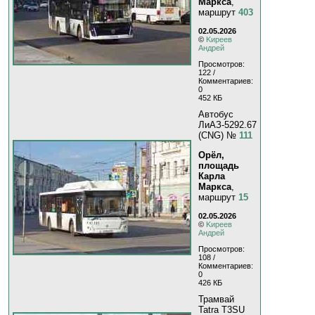
Маркса
,
маршрут
403
02.05.2026
©
Kиpeeв
Aндpeй
Просмотров:
122 /
Комментариев:
0
452 КБ
Автобус
ЛиАЗ-5292.67
(CNG) №
111
Орёл,
площадь
Карла
Маркса
,
маршрут
15
02.05.2026
©
Kиpeeв
Aндpeй
Просмотров:
108 /
Комментариев:
0
426 КБ
Трамвай
Tatra T3SU