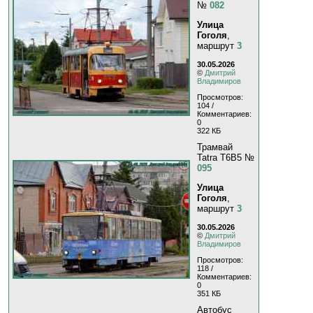
№
082
Улица
Гоголя
,
маршрут
3
30.05.2026
©
Дмитрий
Владимиров
Просмотров:
104 /
Комментариев:
0
322 КБ
Трамвай
Tatra T6B5 №
095
Улица
Гоголя
,
маршрут
3
30.05.2026
©
Дмитрий
Владимиров
Просмотров:
118 /
Комментариев:
0
351 КБ
Автобус