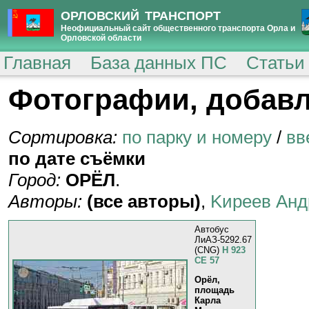
ОРЛОВСКИЙ ТРАНСПОРТ
Неофициальный сайт общественного транспорта Орла и
Орловской области
Главная
База данных ПС
Статьи
Фотографии, добавл
Сортировка:
по парку и номеру
/
вв
по дате съёмки
Город:
ОРЁЛ
.
Авторы:
(все авторы)
,
Kиpeeв Aнд
Автобус
ЛиАЗ-5292.67
(CNG)
Н 923
СЕ 57
Орёл,
площадь
Карла