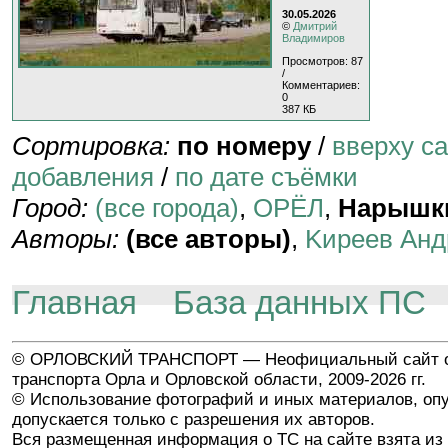
30.05.2026
©
Дмитрий
Владимиров
Просмотров: 87
/
Комментариев:
0
387 КБ
Сортировка:
по номеру
/
вверху с
добавления
/
по дате съёмки
Город:
(все города)
,
ОРЁЛ
,
Нарышк
Авторы:
(все авторы)
,
Kиpeeв Aнд
Главная
База данных ПС
© ОРЛОВСКИЙ ТРАНСПОРТ — Неофициальный сайт о
транспорта Орла и Орловской области, 2009-2026 гг.
© Использование фотографий и иных материалов, опу
допускается только с разрешения их авторов.
Вся размещенная информация о ТС на сайте взята из 