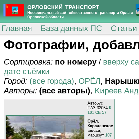
ОРЛОВСКИЙ ТРАНСПОРТ
Неофициальный сайт общественного транспорта Орла и
Орловской области
Главная
База данных ПС
Статьи
Фотографии, добавл
Сортировка:
по номеру
/
вверху с
дате съёмки
Город:
(все города)
,
ОРЁЛ
,
Нарышк
Авторы:
(все авторы)
,
Kиpeeв Aнд
Автобус
ПАЗ-32054
К
101 СЕ 57
Орёл,
Карачевское
шоссе
,
маршрут
107