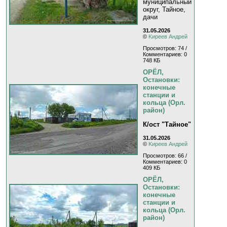
муниципальный
округ, Тайное,
дачи
31.05.2026
©
Kиpeeв Aндpeй
Просмотров: 74 /
Комментариев: 0
748 КБ
ОРЁЛ,
Остановки:
конечные
станции и
кольца (Орл.
район)
К/ост "Тайное"
31.05.2026
©
Kиpeeв Aндpeй
Просмотров: 66 /
Комментариев: 0
409 КБ
ОРЁЛ,
Остановки:
конечные
станции и
кольца (Орл.
район)