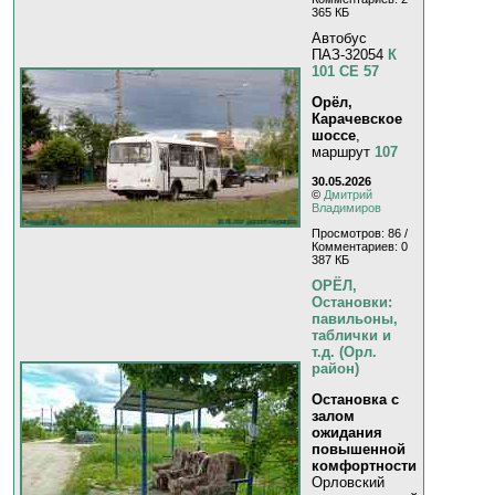
365 КБ
Автобус
ПАЗ-32054
К
101 СЕ 57
Орёл,
Карачевское
шоссе
,
маршрут
107
30.05.2026
©
Дмитрий
Владимиров
Просмотров: 86 /
Комментариев: 0
387 КБ
ОРЁЛ,
Остановки:
павильоны,
таблички и
т.д. (Орл.
район)
Остановка с
залом
ожидания
повышенной
комфортности
Орловский