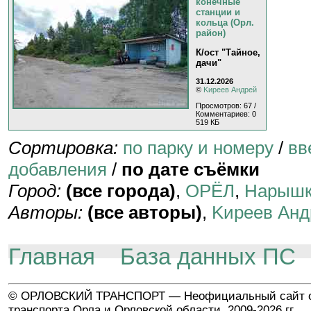
конечные
станции и
кольца (Орл.
район)
К/ост "Тайное,
дачи"
31.12.2026
©
Kиpeeв Aндpeй
Просмотров: 67 /
Комментариев: 0
519 КБ
Сортировка:
по парку и номеру
/
вв
добавления
/
по дате съёмки
Город:
(все города)
,
ОРЁЛ
,
Нарышк
Авторы:
(все авторы)
,
Kиpeeв Aнд
Главная
База данных ПС
© ОРЛОВСКИЙ ТРАНСПОРТ — Неофициальный сайт о
транспорта Орла и Орловской области, 2009-2026 гг.