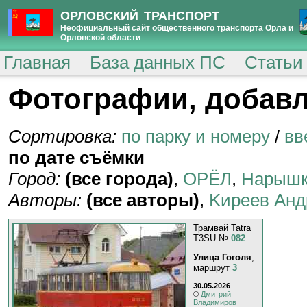
ОРЛОВСКИЙ ТРАНСПОРТ
Неофициальный сайт общественного транспорта Орла и
Орловской области
Главная
База данных ПС
Статьи
Фотографии, добавл
Сортировка:
по парку и номеру
/
вв
по дате съёмки
Город:
(все города)
,
ОРЁЛ
,
Нарышк
Авторы:
(все авторы)
,
Kиpeeв Aнд
Трамвай Tatra
T3SU №
082
Улица Гоголя
,
маршрут
3
30.05.2026
©
Дмитрий
Владимиров