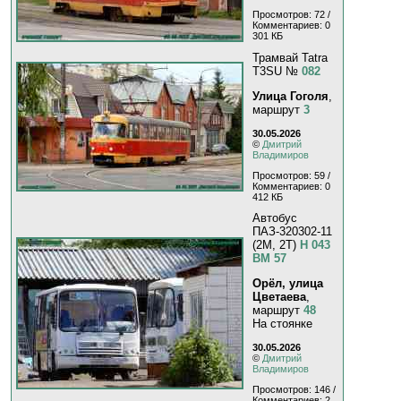
Просмотров: 72 /
Комментариев: 0
301 КБ
Трамвай Tatra
T3SU №
082
Улица Гоголя
,
маршрут
3
30.05.2026
©
Дмитрий
Владимиров
Просмотров: 59 /
Комментариев: 0
412 КБ
Автобус
ПАЗ-320302-11
(2M, 2T)
Н 043
ВМ 57
Орёл, улица
Цветаева
,
маршрут
48
На стоянке
30.05.2026
©
Дмитрий
Владимиров
Просмотров: 146 /
Комментариев: 2