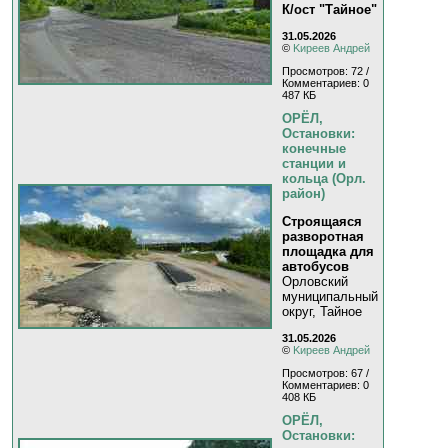
К/ост "Тайное"
31.05.2026
©
Kиpeeв Aндpeй
Просмотров: 72 /
Комментариев: 0
487 КБ
ОРЁЛ,
Остановки:
конечные
станции и
кольца (Орл.
район)
Строящаяся
разворотная
площадка для
автобусов
Орловский
муниципальный
округ, Тайное
31.05.2026
©
Kиpeeв Aндpeй
Просмотров: 67 /
Комментариев: 0
408 КБ
ОРЁЛ,
Остановки: