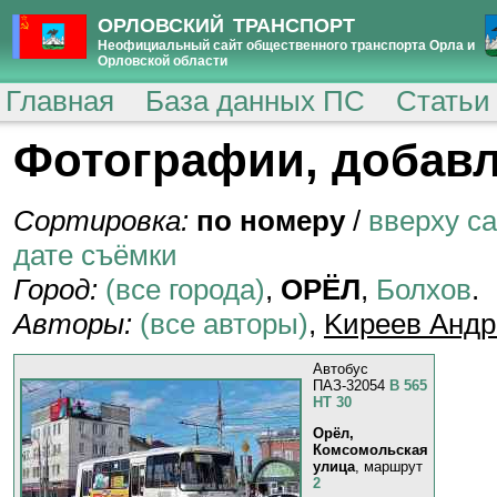
ОРЛОВСКИЙ ТРАНСПОРТ
Неофициальный сайт общественного транспорта Орла и
Орловской области
Главная
База данных ПС
Статьи
Фотографии, добавл
Сортировка:
по номеру
/
вверху с
дате съёмки
Город:
(все города)
,
ОРЁЛ
,
Болхов
.
Авторы:
(все авторы)
,
Kиpeeв Aндp
Автобус
ПАЗ-32054
В 565
НТ 30
Орёл,
Комсомольская
улица
, маршрут
2