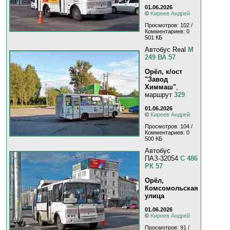
01.06.2026
©
Kиpeeв Aндpeй
Просмотров: 102 /
Комментариев: 0
501 КБ
Автобус Real
М
249 ВА 57
Орёл, к/ост
"Завод
Химмаш"
,
маршрут
329
01.06.2026
©
Kиpeeв Aндpeй
Просмотров: 104 /
Комментариев: 0
500 КБ
Автобус
ПАЗ-32054
С 486
РК 57
Орёл,
Комсомольская
улица
01.06.2026
©
Kиpeeв Aндpeй
Просмотров: 91 /