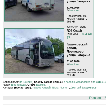
улица Гагарина
31.05.2026
©
Nocturn
Просмотров: 89 /
Комментариев: 0
292 КБ
Автобус MAN
R08 Coach
RHC444
Т 064 АН
57
Глазуновский
район,
Ловчиково,
улица Гагарина
31.05.2026
©
Nocturn
Просмотров: 82 /
Комментариев: 0
321 КБ
Сортировка:
по номеру
/
вверху самые новые
/
в порядке добавления
/
по дате съ
Город:
(все города)
,
ОРЁЛ
,
Болхов
.
Авторы:
(все авторы)
,
Kиpeeв Aндpeй
,
Nikita
,
Nocturn
,
Дмитрий Владимиров
.
Главная