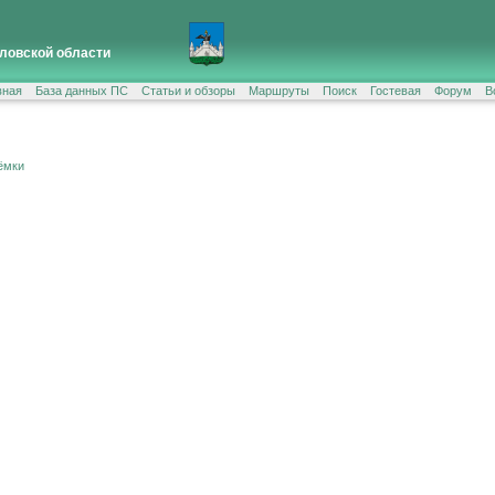
ловской области
вная
База данных ПС
Статьи и обзоры
Маршруты
Поиск
Гостевая
Форум
В
ёмки