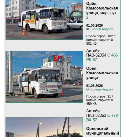
Орёл,
Комсомольская
улица
, маршрут
2
01.06.2026
©
Kиpeeв Aндpeй
Просмотров: 102 /
Комментариев: 0
501 КБ
Автобус
ПАЗ-32054
С 486
РК 57
Орёл,
Комсомольская
улица
01.06.2026
©
Kиpeeв Aндpeй
Просмотров: 91 /
Комментариев: 0
459 КБ
Автобус
ПАЗ-32053
Е 778
ВХ 57
Орловский
муниципальный