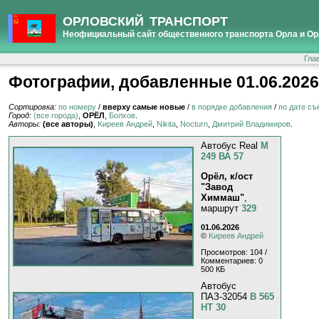
ОРЛОВСКИЙ ТРАНСПОРТ
Неофициальный сайт общественного транспорта Орла и Ор
Гла
Фотографии, добавленные 01.06.2026
Сортировка:
по номеру
/
вверху самые новые
/
в порядке добавления
/
по дате съ
Город:
(все города)
,
ОРЁЛ
,
Болхов
.
Авторы:
(все авторы)
,
Kиpeeв Aндpeй
,
Nikita
,
Nocturn
,
Дмитрий Владимиров
.
Автобус Real
М
249 ВА 57
Орёл, к/ост
"Завод
Химмаш"
,
маршрут
329
01.06.2026
©
Kиpeeв Aндpeй
Просмотров: 104 /
Комментариев: 0
500 КБ
Автобус
ПАЗ-32054
В 565
НТ 30