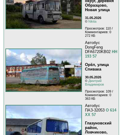
округ, деревня
Образцово,
Новая улица
31.05.2026
©
Nikita
Просмотров: 110 /
Комментариев: 0
272 КБ
Автобус
DongFeng
DFA6720KB02
НН
193 57
Орёл, улица
Спивака
30.05.2026
©
Дмитрий
Владимиров
Просмотров: 109 /
Комментариев: 0
363 КБ
Автобус
ПАЗ-32053
О 614
ХХ 57
Глазуновский
район,
Ловчиково,