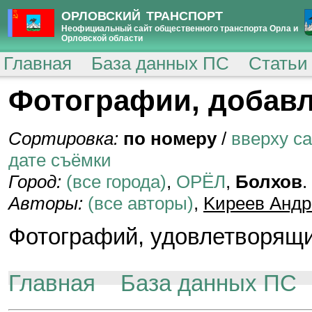
ОРЛОВСКИЙ ТРАНСПОРТ
Неофициальный сайт общественного транспорта Орла и
Орловской области
Главная
База данных ПС
Статьи
Фотографии, добавл
Сортировка:
по номеру
/
вверху с
дате съёмки
Город:
(все города)
,
ОРЁЛ
,
Болхов
.
Авторы:
(все авторы)
,
Kиpeeв Aндp
Фотографий, удовлетворящи
Главная
База данных ПС