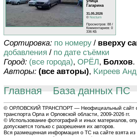
улица
Гагарина
31.05.2026
©
Nocturn
Просмотров: 88 /
Комментариев: 0
336 КБ
Сортировка:
по номеру
/
вверху с
добавления
/
по дате съёмки
Город:
(все города)
,
ОРЁЛ
,
Болхов
.
Авторы:
(все авторы)
,
Kиpeeв Aнд
Главная
База данных ПС
© ОРЛОВСКИЙ ТРАНСПОРТ — Неофициальный сайт о
транспорта Орла и Орловской области, 2009-2026 гг.
© Использование фотографий и иных материалов, опу
допускается только с разрешения их авторов.
Вся размещенная информация о ТС на сайте взята из 