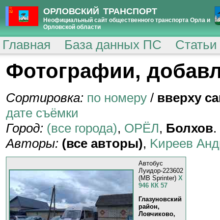
ОРЛОВСКИЙ ТРАНСПОРТ
Неофициальный сайт общественного транспорта Орла и
Орловской области
Главная
База данных ПС
Статьи
Фотографии, добавл
Сортировка:
по номеру
/
вверху с
дате съёмки
Город:
(все города)
,
ОРЁЛ
,
Болхов
.
Авторы:
(все авторы)
,
Kиpeeв Aнд
Автобус
Луидор-223602
(MB Sprinter)
Х
946 КК 57
Глазуновский
район,
Ловчиково,