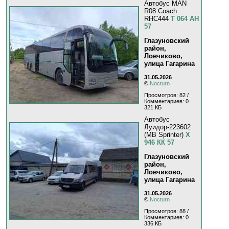
Автобус MAN
R08 Coach
RHC444
Т 064 АН
57
Глазуновский
район,
Ловчиково,
улица Гагарина
31.05.2026
©
Nocturn
Просмотров: 82 /
Комментариев: 0
321 КБ
Автобус
Луидор-223602
(MB Sprinter)
Х
946 КК 57
Глазуновский
район,
Ловчиково,
улица Гагарина
31.05.2026
©
Nocturn
Просмотров: 88 /
Комментариев: 0
336 КБ