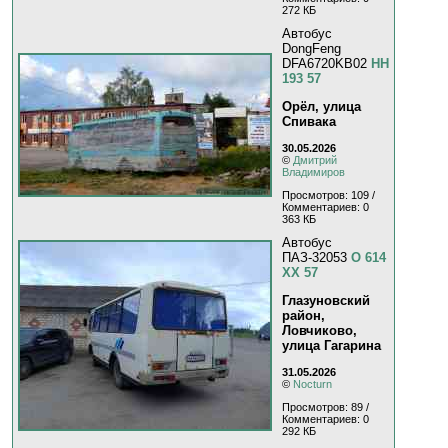
272 КБ
Автобус
DongFeng
DFA6720KB02
НН
193 57
Орёл, улица
Спивака
30.05.2026
©
Дмитрий
Владимиров
Просмотров: 109 /
Комментариев: 0
363 КБ
Автобус
ПАЗ-32053
О 614
ХХ 57
Глазуновский
район,
Ловчиково,
улица Гагарина
31.05.2026
©
Nocturn
Просмотров: 89 /
Комментариев: 0
292 КБ