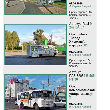
01.06.2026
©
Kиpeeв Aндpeй
Просмотров: 198 /
Комментариев: 4
442 КБ
Автобус Real
М
249 ВА 57
Орёл, к/ост
"Завод
Химмаш"
,
маршрут
329
01.06.2026
©
Kиpeeв Aндpeй
Просмотров: 104 /
Комментариев: 0
500 КБ
Автобус
ПАЗ-32054
В 565
НТ 30
Орёл,
Комсомольская
улица
, маршрут
2
01.06.2026
©
Kиpeeв Aндpeй