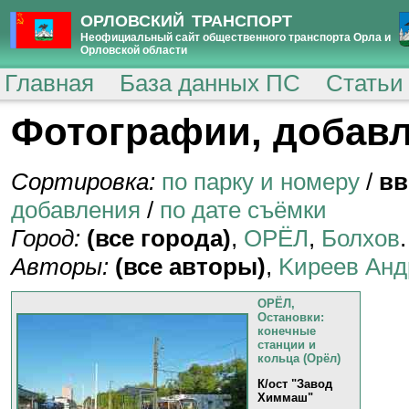
ОРЛОВСКИЙ ТРАНСПОРТ
Неофициальный сайт общественного транспорта Орла и
Орловской области
Главная
База данных ПС
Статьи
Фотографии, добавл
Сортировка:
по парку и номеру
/
вв
добавления
/
по дате съёмки
Город:
(все города)
,
ОРЁЛ
,
Болхов
.
Авторы:
(все авторы)
,
Kиpeeв Aнд
ОРЁЛ,
Остановки:
конечные
станции и
кольца (Орёл)
К/ост "Завод
Химмаш"