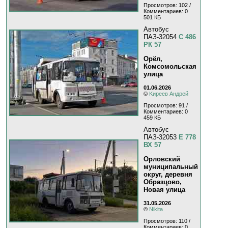
Просмотров: 102 /
Комментариев: 0
501 КБ
Автобус
ПАЗ-32054
С 486
РК 57
Орёл,
Комсомольская
улица
01.06.2026
©
Kиpeeв Aндpeй
Просмотров: 91 /
Комментариев: 0
459 КБ
Автобус
ПАЗ-32053
Е 778
ВХ 57
Орловский
муниципальный
округ, деревня
Образцово,
Новая улица
31.05.2026
©
Nikita
Просмотров: 110 /
Комментариев: 0