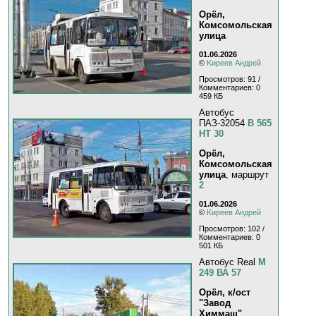
Орёл,
Комсомольская
улица
01.06.2026
©
Kиpeeв Aндpeй
Просмотров: 91 /
Комментариев: 0
459 КБ
Автобус
ПАЗ-32054
В 565
НТ 30
Орёл,
Комсомольская
улица
, маршрут
2
01.06.2026
©
Kиpeeв Aндpeй
Просмотров: 102 /
Комментариев: 0
501 КБ
Автобус Real
М
249 ВА 57
Орёл, к/ост
"Завод
Химмаш"
,