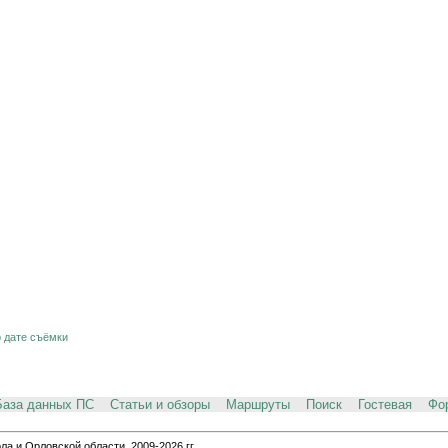
о дате съёмки
База данных ПС
Статьи и обзоры
Маршруты
Поиск
Гостевая
Фо
и Орловской области, 2009-2026 гг.