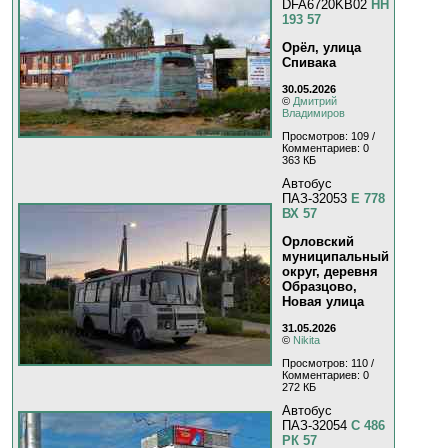
DFA6720KB02
НН
193 57
Орёл, улица
Спивака
30.05.2026
©
Дмитрий
Владимиров
Просмотров: 109 /
Комментариев: 0
363 КБ
Автобус
ПАЗ-32053
Е 778
ВХ 57
Орловский
муниципальный
округ, деревня
Образцово,
Новая улица
31.05.2026
©
Nikita
Просмотров: 110 /
Комментариев: 0
272 КБ
Автобус
ПАЗ-32054
С 486
РК 57