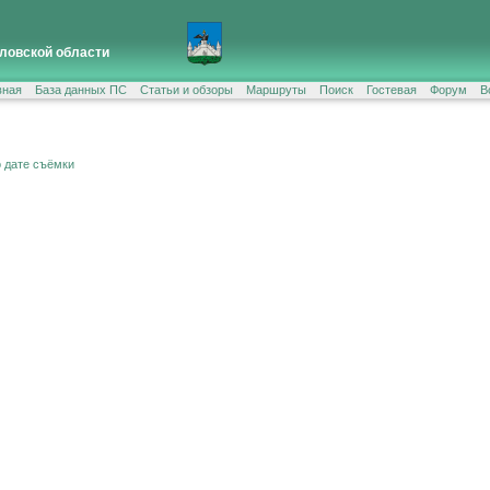
ловской области
вная
База данных ПС
Статьи и обзоры
Маршруты
Поиск
Гостевая
Форум
В
о дате съёмки