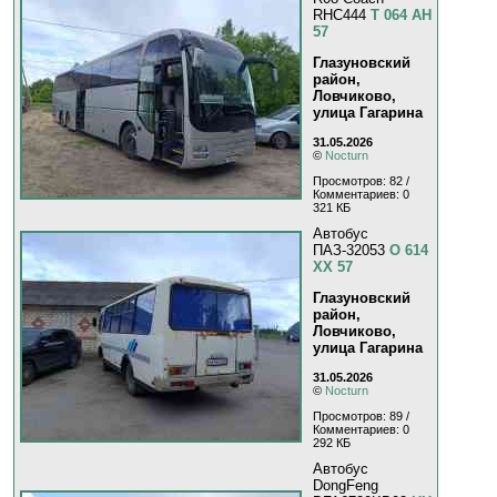
RHC444
Т 064 АН
57
Глазуновский
район,
Ловчиково,
улица Гагарина
31.05.2026
©
Nocturn
Просмотров: 82 /
Комментариев: 0
321 КБ
Автобус
ПАЗ-32053
О 614
ХХ 57
Глазуновский
район,
Ловчиково,
улица Гагарина
31.05.2026
©
Nocturn
Просмотров: 89 /
Комментариев: 0
292 КБ
Автобус
DongFeng