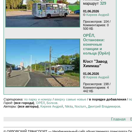
маршрут
329
01.06.2026
©
Kиpeeв Aндpeй
Просмотров: 104 /
Комментариев: 0
500 КБ
ОРЁЛ,
Остановки:
конечные
станции и
кольца (Орёл)
К/ост "Завод
Химмаш"
01.06.2026
©
Kиpeeв Aндpeй
Просмотров: 198 /
Комментариев: 4
442 КБ
Сортировка:
по парку и номеру
/
вверху самые новые
/
в порядке добавления
/
п
Город:
(все города)
,
ОРЁЛ
,
Болхов
.
Авторы:
(все авторы)
,
Kиpeeв Aндpeй
,
Nikita
,
Nocturn
,
Дмитрий Владимиров
.
Главная
© ОРЛОВСКИЙ ТРАНСПОРТ — Неофициальный сайт общественного транспорта Орла 