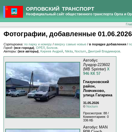
ОРЛОВСКИЙ ТРАНСПОРТ
Неофициальный сайт общественного транспорта Орла и Ор
Гла
Фотографии, добавленные 01.06.2026
Сортировка:
по парку и номеру
/
вверху самые новые
/
в порядке добавления
/
п
Город:
(все города)
,
ОРЁЛ
,
Болхов
.
Авторы:
(все авторы)
,
Kиpeeв Aндpeй
,
Nikita
,
Nocturn
,
Дмитрий Владимиров
.
Автобус
Луидор-223602
(MB Sprinter)
Х
946 КК 57
Глазуновский
район,
Ловчиково,
улица Гагарина
31.05.2026
©
Nocturn
Просмотров: 88 /
Комментариев: 0
336 КБ
Автобус MAN
R08 Coach