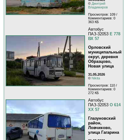
©
Дмитрий
Владимиров
Просмотров: 109 /
Комментариев: 0
363 КБ
Автобус
ПАЗ-32053
Е 778
ВХ 57
Орловский
муниципальный
округ, деревня
Образцово,
Новая улица
31.05.2026
©
Nikita
Просмотров: 110 /
Комментариев: 0
272 КБ
Автобус
ПАЗ-32053
О 614
ХХ 57
Глазуновский
район,
Ловчиково,
улица Гагарина