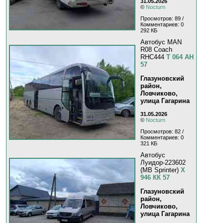
31.05.2026
©
Nocturn
Просмотров: 89 /
Комментариев: 0
292 КБ
Автобус MAN
R08 Coach
RHC444
Т 064 АН
57
Глазуновский
район,
Ловчиково,
улица Гагарина
31.05.2026
©
Nocturn
Просмотров: 82 /
Комментариев: 0
321 КБ
Автобус
Луидор-223602
(MB Sprinter)
Х
946 КК 57
Глазуновский
район,
Ловчиково,
улица Гагарина