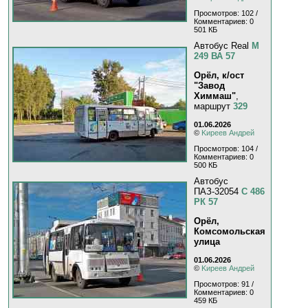
Просмотров: 102 /
Комментариев: 0
501 КБ
Автобус Real
М
249 ВА 57
Орёл, к/ост
"Завод
Химмаш"
,
маршрут
329
01.06.2026
©
Kиpeeв Aндpeй
Просмотров: 104 /
Комментариев: 0
500 КБ
Автобус
ПАЗ-32054
С 486
РК 57
Орёл,
Комсомольская
улица
01.06.2026
©
Kиpeeв Aндpeй
Просмотров: 91 /
Комментариев: 0
459 КБ