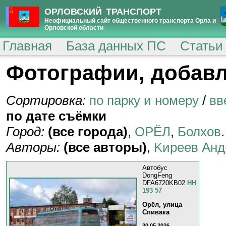
ОРЛОВСКИЙ ТРАНСПОРТ
Неофициальный сайт общественного транспорта Орла и
Орловской области
Главная
База данных ПС
Статьи
Фотографии, добавл
Сортировка:
по парку и номеру
/
вв
по дате съёмки
Город:
(все города)
,
ОРЁЛ
,
Болхов
.
Авторы:
(все авторы)
,
Kиpeeв Aнд
Автобус
DongFeng
DFA6720KB02
НН
193 57
Орёл, улица
Спивака
30.05.2026