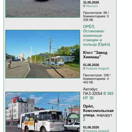
31.05.2026
©
Nocturn
Просмотров: 88 /
Комментариев: 0
336 КБ
ОРЁЛ,
Остановки:
конечные
станции и
кольца (Орёл)
К/ост "Завод
Химмаш"
01.06.2026
©
Kиpeeв Aндpeй
Просмотров: 198 /
Комментариев: 4
442 КБ
Автобус
ПАЗ-32054
В 565
НТ 30
Орёл,
Комсомольская
улица
, маршрут
2
01.06.2026
©
Kиpeeв Aндpeй