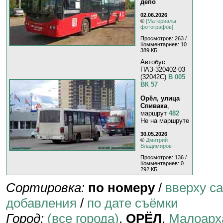
депо
02.06.2026
©
[Материалы
фотографов]
Просмотров: 263 /
Комментариев: 10
389 КБ
Автобус
ПАЗ-320402-03
(32042C)
В 005
ВК 57
Орёл, улица
Спивака
,
маршрут
482
Не на маршруте
30.05.2026
©
Дмитрий
Владимиров
Просмотров: 136 /
Комментариев: 0
292 КБ
Сортировка:
по номеру
/
вверху с
добавления
/
по дате съёмки
Город:
(все города)
,
ОРЁЛ
,
Малоарх