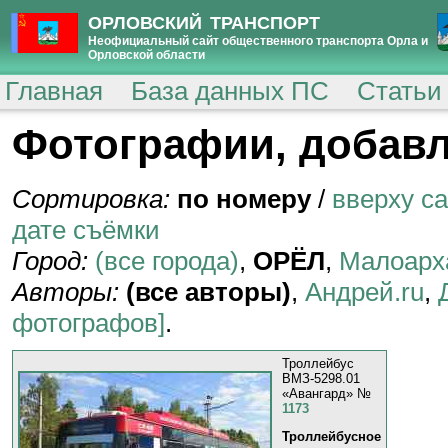
ОРЛОВСКИЙ ТРАНСПОРТ
Неофициальный сайт общественного транспорта Орла и
Орловской области
Главная
База данных ПС
Статьи
Фотографии, добавл
Сортировка:
по номеру
/
вверху с
дате съёмки
Город:
(все города)
,
ОРЁЛ
,
Малоарх
Авторы:
(все авторы)
,
Андрей.ru
,
фотографов]
.
Троллейбус
ВМЗ-5298.01
«Авангард» №
1173
Троллейбусное