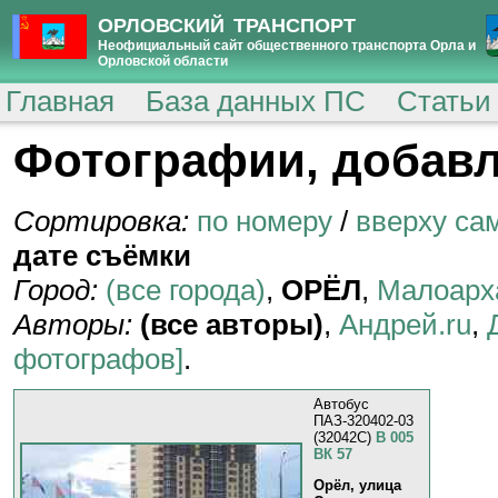
ОРЛОВСКИЙ ТРАНСПОРТ
Неофициальный сайт общественного транспорта Орла и
Орловской области
Главная
База данных ПС
Статьи
Фотографии, добавл
Сортировка:
по номеру
/
вверху са
дате съёмки
Город:
(все города)
,
ОРЁЛ
,
Малоарх
Авторы:
(все авторы)
,
Андрей.ru
,
фотографов]
.
Автобус
ПАЗ-320402-03
(32042C)
В 005
ВК 57
Орёл, улица