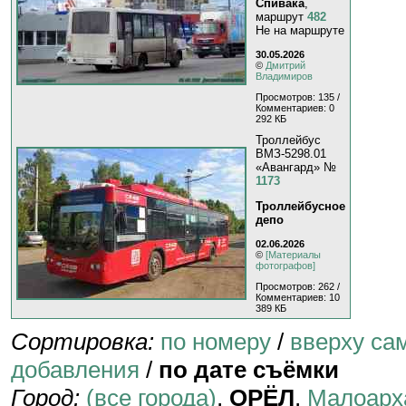
Спивака
,
маршрут
482
Не на маршруте
30.05.2026
©
Дмитрий
Владимиров
Просмотров: 135 /
Комментариев: 0
292 КБ
Троллейбус
ВМЗ-5298.01
«Авангард» №
1173
Троллейбусное
депо
02.06.2026
©
[Материалы
фотографов]
Просмотров: 262 /
Комментариев: 10
389 КБ
Сортировка:
по номеру
/
вверху са
добавления
/
по дате съёмки
Город:
(все города)
,
ОРЁЛ
,
Малоарх