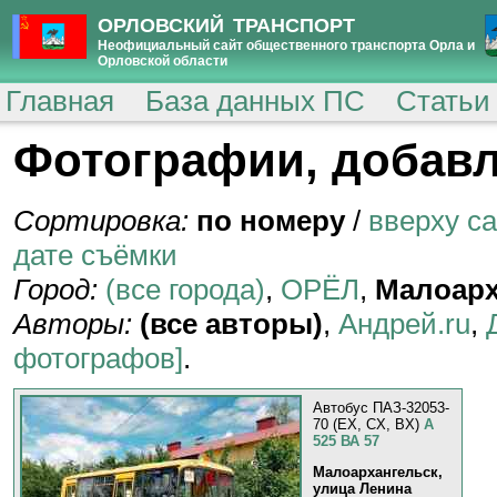
ОРЛОВСКИЙ ТРАНСПОРТ
Неофициальный сайт общественного транспорта Орла и
Орловской области
Главная
База данных ПС
Статьи
Фотографии, добавл
Сортировка:
по номеру
/
вверху с
дате съёмки
Город:
(все города)
,
ОРЁЛ
,
Малоарх
Авторы:
(все авторы)
,
Андрей.ru
,
фотографов]
.
Автобус ПАЗ-32053-
70 (EX, CX, BX)
А
525 ВА 57
Малоархангельск,
улица Ленина