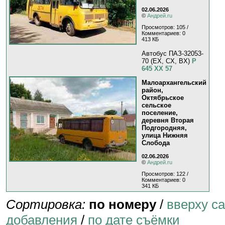
02.06.2026
©
Андрей.ru
Просмотров: 105 /
Комментариев: 0
413 КБ
Автобус ПАЗ-32053-
70 (EX, CX, BX)
Р
645 ХХ 57
Малоархангельский
район,
Октябрьское
сельское
поселение,
деревня Вторая
Подгородняя,
улица Нижняя
Слобода
02.06.2026
©
Андрей.ru
Просмотров: 122 /
Комментариев: 0
341 КБ
Сортировка:
по номеру
/
вверху с
добавления
/
по дате съёмки