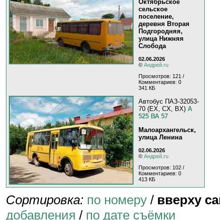
Октябрьское
сельское
поселение,
деревня Вторая
Подгородняя,
улица Нижняя
Слобода
02.06.2026
©
Андрей.ru
Просмотров: 121 /
Комментариев: 0
341 КБ
Автобус ПАЗ-32053-
70 (EX, CX, BX)
А
525 ВА 57
Малоархангельск,
улица Ленина
02.06.2026
©
Андрей.ru
Просмотров: 102 /
Комментариев: 0
413 КБ
Сортировка:
по номеру
/
вверху с
добавления
/
по дате съёмки