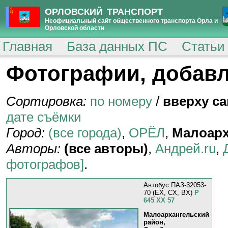
ОРЛОВСКИЙ ТРАНСПОРТ
Неофициальный сайт общественного транспорта Орла и
Орловской области
Главная
База данных ПС
Статьи
Фотографии, добавл
Сортировка:
по номеру
/
вверху с
дате съёмки
Город:
(все города)
,
ОРЁЛ
,
Малоарх
Авторы:
(все авторы)
,
Андрей.ru
,
фотографов]
.
Автобус ПАЗ-32053-
70 (EX, CX, BX)
Р
645 ХХ 57
Малоархангельский
район,