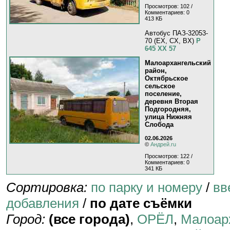
Просмотров: 102 /
Комментариев: 0
413 КБ
Автобус ПАЗ-32053-
70 (EX, CX, BX)
Р
645 ХХ 57
Малоархангельский
район,
Октябрьское
сельское
поселение,
деревня Вторая
Подгородняя,
улица Нижняя
Слобода
02.06.2026
©
Андрей.ru
Просмотров: 122 /
Комментариев: 0
341 КБ
Сортировка:
по парку и номеру
/
вв
добавления
/
по дате съёмки
Город:
(все города)
,
ОРЁЛ
,
Малоар