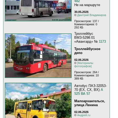
482
Не на маршруте
30.05.2026
©
Дмитрий Владимиров
Просмотров: 137 /
Комментариев: 0
292 КБ
Троллейбус
ВМЗ-5298.01
«Авангард» №
1173
Троллейбусное
депо
02.06.2026
©
[Материалы
фотографов]
Просмотров: 264 /
Комментариев: 10
389 КБ
Автобус ПАЗ-32053-
70 (EX, CX, BX)
А
525 ВА 57
Малоархангельск,
улица Ленина
02.06.2026
©
Андрей.ru