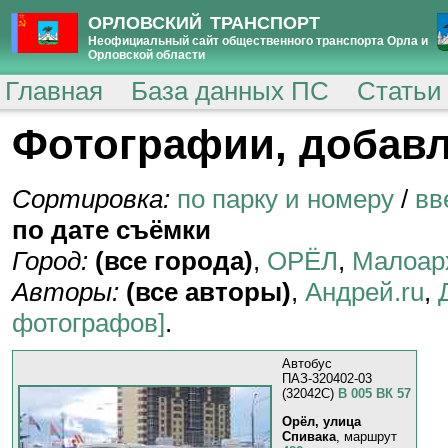
ОРЛОВСКИЙ ТРАНСПОРТ
Неофициальный сайт общественного транспорта Орла и
Орловской области
Главная
База данных ПС
Статьи
Фотографии, добавл
Сортировка:
по парку и номеру
/
вв
по дате съёмки
Город:
(все города)
,
ОРЁЛ
,
Малоар
Авторы:
(все авторы)
,
Андрей.ru
,
фотографов]
.
Автобус
ПАЗ-320402-03
(32042C)
В 005 ВК 57
Орёл, улица
Спивака
, маршрут